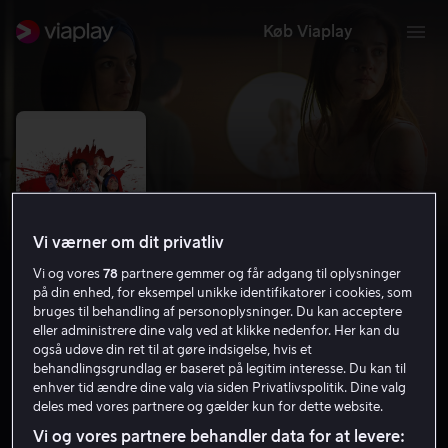
Køb Viaplay
Vi værner om dit privatliv
Vi og vores
78
partnere gemmer og får adgang til oplysninger
på din enhed, for eksempel unikke identifikatorer i cookies, som
bruges til behandling af personoplysninger. Du kan acceptere
eller administrere dine valg ved at klikke nedenfor. Her kan du
Final Cut
også udøve din ret til at gøre indsigelse, hvis et
behandlingsgrundlag er baseret på legitim interesse. Du kan til
enhver tid ændre dine valg via siden Privatlivspolitik. Dine valg
6.3
Komedie
Gys
2022
1 t. 47 min
15 år
deles med vores partnere og gælder kun for dette website.
HD
Vi og vores partnere behandler data for at levere: