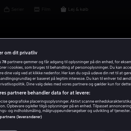
Serier
Film
Lej & køb
r om dit privatliv
es
78
partnere gemmer og får adgang til oplysninger på din enhed, for ekse
torer i cookies, som bruges til behandling af personoplysninger. Du kan acce
re dine valg ved at klikke nedenfor. Her kan du også udøve din ret til at gøre
handlingsgrundlag er baseret på legitim interesse. Du kan til enhver tid ænd
Privatlivspolitik. Dine valg deles med vores partnere og gælder kun for dette
res partnere behandler data for at levere:
ise geografiske placeringsoplysninger. Aktivt scanne enhedskarakteristika 
tion. Opbevare og/eller tilgå oplysninger på en enhed. Tilpasset annoncerin
gs- og indholdsmåling, målgruppeundersøgelser og udvikling af tjenester.
 partnere (leverandører)
 og Røvere i