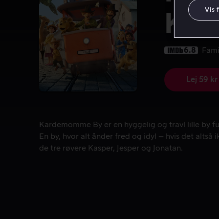
Vis 
Kar
6.8
Fami
Lej 59 kr
Kardemomme By er en hyggelig og travl lille by ful
Kardemomme By er en hyggelig og travl lille by f
En by, hvor alt ånder fred og idyl – hvis det altså 
de tre røvere Kasper, Jesper og Jonatan.