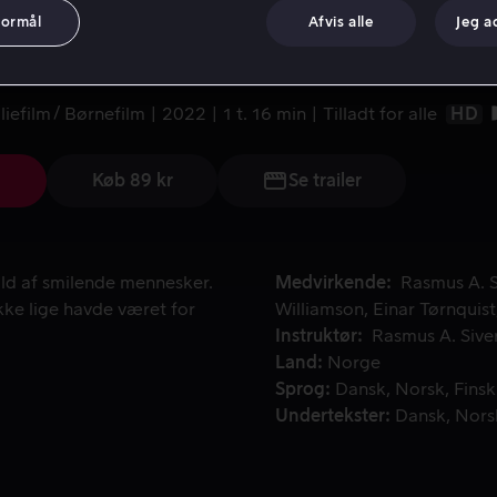
formål
Afvis alle
Jeg a
demomme by
liefilm
Børnefilm
2022
1 t. 16 min
Tilladt for alle
HD
Køb 89 kr
Se trailer
d af smilende mennesker. En by, hvor alt ånder fred og idyl – 
uld af smilende mennesker.
Medvirkende
Rasmus A. S
ikke lige havde været for
Williamson
Einar Tørnquist
Instruktør
Rasmus A. Sive
Land
Norge
Sprog
Dansk
Norsk
Finsk
Undertekster
Dansk
Nors