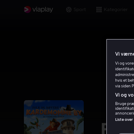
Sport
Kategorier
Vi værne
Vi og vor
identifika
administre
hvis et be
via siden 
Vi og vo
Bruge præc
identifika
annoncerin
Liste over
Folk