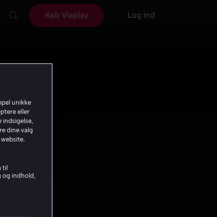
Køb Viaplay
Log ind
mpel unikke
ptere eller
 indsigelse,
re dine valg
 website.
til
g og indhold,