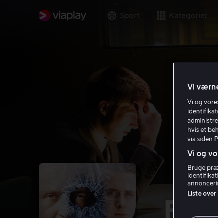
Sport
Kategorier
Vi værne
Vi og vor
identifika
administre
hvis et be
via siden 
Vi og vo
Bruge præc
identifika
annoncerin
Liste over
Frac