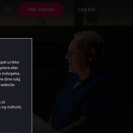
Køb Viaplay
Log ind
mpel unikke
ptere eller
 indsigelse,
re dine valg
 website.
til
g og indhold,
ende