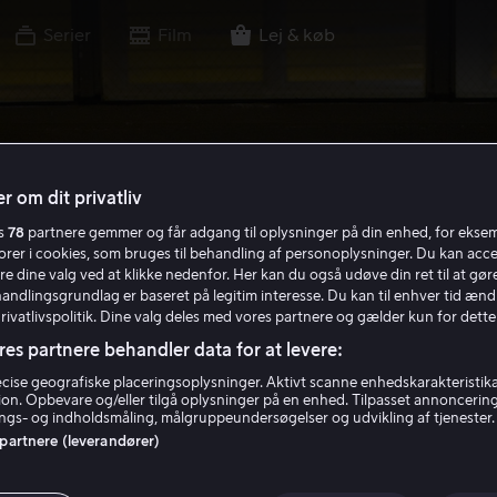
Serier
Film
Lej & køb
r om dit privatliv
es
78
partnere gemmer og får adgang til oplysninger på din enhed, for ekse
torer i cookies, som bruges til behandling af personoplysninger. Du kan acce
re dine valg ved at klikke nedenfor. Her kan du også udøve din ret til at gøre
handlingsgrundlag er baseret på legitim interesse. Du kan til enhver tid ænd
Privatlivspolitik. Dine valg deles med vores partnere og gælder kun for dette
res partnere behandler data for at levere:
ise geografiske placeringsoplysninger. Aktivt scanne enhedskarakteristika 
tion. Opbevare og/eller tilgå oplysninger på en enhed. Tilpasset annoncerin
gs- og indholdsmåling, målgruppeundersøgelser og udvikling af tjenester.
 partnere (leverandører)
ture - Det afgør