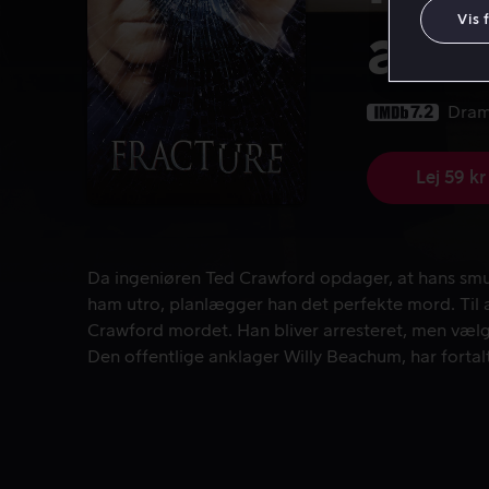
Vis 
alibi
7.2
Dra
Lej 59 kr
Da ingeniøren Ted Crawford opdager, at hans smukk
Da ingeniøren Ted Crawford opdager, at hans smuk
ham utro, planlægger han det perfekte mord. Til al
Crawford mordet. Han bliver arresteret, men vælger at føre sin egen sag.
Den offentlige anklager Willy Beachum, har fortalt alle at det er en simpel
og nem sag. Crawford ser Beachums svagheder, d
karakter: Willy er en vinder. Ingeniøren sætter ga
hvor alle involverede gør nøjagtig, som han foruds