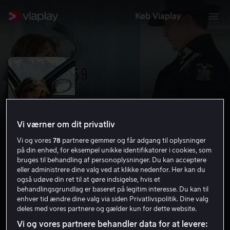
Køb Viaplay
Vi værner om dit privatliv
Vi og vores
78
partnere gemmer og får adgang til oplysninger
på din enhed, for eksempel unikke identifikatorer i cookies, som
bruges til behandling af personoplysninger. Du kan acceptere
eller administrere dine valg ved at klikke nedenfor. Her kan du
Frozen River
også udøve din ret til at gøre indsigelse, hvis et
behandlingsgrundlag er baseret på legitim interesse. Du kan til
enhver tid ændre dine valg via siden Privatlivspolitik. Dine valg
7.1
Drama
2008
1 t. 32 min
15 år
deles med vores partnere og gælder kun for dette website.
HD
Vi og vores partnere behandler data for at levere: