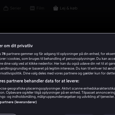
Serier
Film
Lej & køb
r om dit privatliv
es
78
partnere gemmer og får adgang til oplysninger på din enhed, for ekse
torer i cookies, som bruges til behandling af personoplysninger. Du kan acce
re dine valg ved at klikke nedenfor. Her kan du også udøve din ret til at gøre
handlingsgrundlag er baseret på legitim interesse. Du kan til enhver tid ænd
Privatlivspolitik. Dine valg deles med vores partnere og gælder kun for dette
res partnere behandler data for at levere:
ise geografiske placeringsoplysninger. Aktivt scanne enhedskarakteristika 
tion. Opbevare og/eller tilgå oplysninger på en enhed. Tilpasset annoncerin
gs- og indholdsmåling, målgruppeundersøgelser og udvikling af tjenester.
 partnere (leverandører)