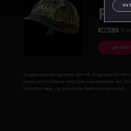
Vis 
Full
8.2
Dra
Lej 49 kr
Krigen opleves gennem den 18-årige gamle rekrut,
Krigen opleves gennem den 18-årige gamle rekrut,
bliver konfronteret med sine overordnede der for
identitet væk, og genskabe ham som en soldat.