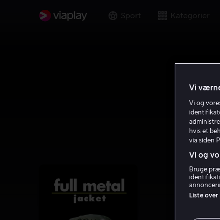
Sport
Kategorier
Vi værne
Vi og vor
identifika
administre
hvis et be
via siden 
Vi og vo
Bruge præc
identifika
annoncerin
Liste over