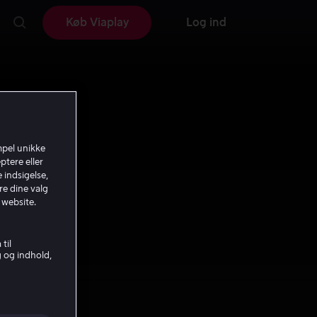
Køb Viaplay
Log ind
mpel unikke
ptere eller
 indsigelse,
re dine valg
 website.
til
g og indhold,