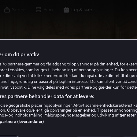
Serier
Film
Lej & køb
r om dit privatliv
es
78
partnere gemmer og får adgang til oplysninger på din enhed, for ekse
torer i cookies, som bruges til behandling af personoplysninger. Du kan acce
re dine valg ved at klikke nedenfor. Her kan du også udøve din ret til at gøre
handlingsgrundlag er baseret på legitim interesse. Du kan til enhver tid ænd
Privatlivspolitik. Dine valg deles med vores partnere og gælder kun for dette
res partnere behandler data for at levere:
ise geografiske placeringsoplysninger. Aktivt scanne enhedskarakteristika 
tion. Opbevare og/eller tilgå oplysninger på en enhed. Tilpasset annoncerin
gs- og indholdsmåling, målgruppeundersøgelser og udvikling af tjenester.
 partnere (leverandører)