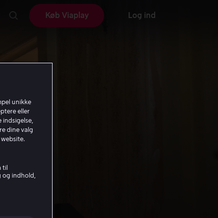
Køb Viaplay
Log ind
mpel unikke
ptere eller
 indsigelse,
re dine valg
 website.
til
g og indhold,