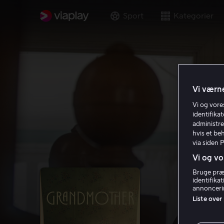
Sport
Kategorier
Vi værne
Vi og vor
identifika
administre
hvis et be
via siden 
Vi og vo
Bruge præc
identifika
annoncerin
Liste over