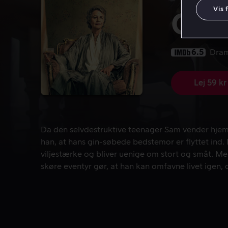
Vis 
Gra
6.5
Dra
Lej 59 kr
Da den selvdestruktive teenager Sam vender hjem 
Da den selvdestruktive teenager Sam vender hjem
han, at hans gin-søbede bedstemor er flyttet ind
viljestærke og bliver uenige om stort og småt. Me
skøre eventyr gør, at han kan omfavne livet igen,
egnen dødelighed.