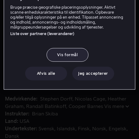
Bruge præcise geografiske placeringsoplysninger. Aktivt
Lej 59 kr
scanne enhedskarakteristika til identifikation. Opbevare
og/eller tilgå oplysninger på en enhed. Tilpasset annoncering
Køb 119 kr
og indhold, annoncerings- og indholdsmåling,
målgruppeundersøgelser og udvikling af tjenester.
Liste over partnere (leverandører)
Se trailer
Vis formål
Da Amerikas mest eftersøgte mand dukker op i en lille by i
Da Amerikas mest eftersøgte mand dukker op i en lille
by i Kentucky, følger hans voldelige fortid, og en
Afvis alle
Jeg accepterer
blodtørstig pøbel, der søger hævn, hurtigt efter. Mens
kuglerne sønderriver byen, sværger han at beskytte
byen.
Medvirkende
Stephen Dorff
Nicolas Cage
Heather
Graham
Randall Batinkoff
Cooper Barnes
Vis mere
Instruktør
Brian Skiba
Land
USA
Undertekster
Svensk
Islandsk
Finsk
Norsk
Engelsk
Dansk