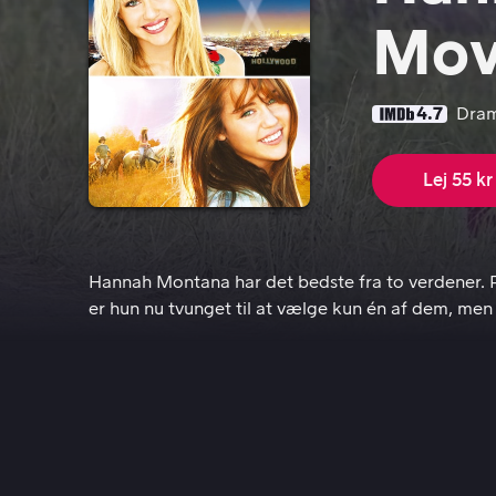
Mov
4.7
Dra
Lej 55 kr
Hannah Montana har det bedste fra to verdener. På
Hannah Montana har det bedste fra to verdener. P
er hun nu tvunget til at vælge kun én af dem, men 