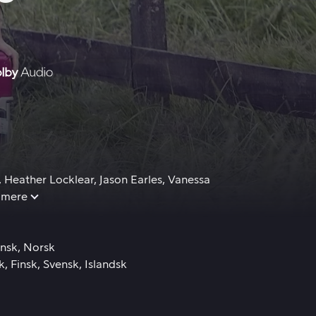
én af dem, men hvilken en vil hun vælge?
Heather Locklear
Jason Earles
Vanessa
 mere
nsk
Norsk
k
Finsk
Svensk
Islandsk