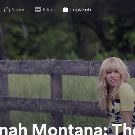
Serier
Film
Lej & køb
nah Montana: Th