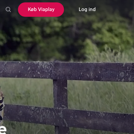
Køb Viaplay
Log ind
e