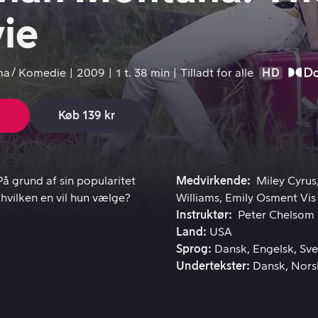
ie
ma
Komedie
2009
1 t. 38 min
Tilladt for alle
HD
Køb 139 kr
 grund af sin popularitet er hun nu tvunget til at vælge kun 
å grund af sin popularitet
Medvirkende
Miley Cyrus
hvilken en vil hun vælge?
Williams
Emily Osment
Vis
Instruktør
Peter Chelsom
Land
USA
Sprog
Dansk
Engelsk
Sve
Undertekster
Dansk
Nors