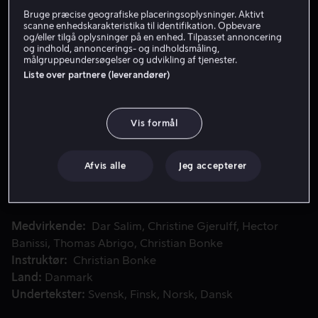
Bruge præcise geografiske placeringsoplysninger. Aktivt
Lej 59 kr
scanne enhedskarakteristika til identifikation. Opbevare
og/eller tilgå oplysninger på en enhed. Tilpasset annoncering
og indhold, annoncerings- og indholdsmåling,
Køb 129 kr
målgruppeundersøgelser og udvikling af tjenester.
Liste over partnere (leverandører)
Se trailer
Vis formål
Youssef, en kampslidt veteran, hjemsøges af eftervirkninger
Youssef, en kampslidt veteran, hjemsøges af
eftervirkningerne af krig og kæmper med psykiske
Afvis alle
Jeg accepterer
udfordringer. Han sendes til et rehabiliteringscenter,
hvor han begynder at tage ansvar for sit liv, får kontakt
med andre veteraner og går i terapi.
Medvirkende
Dar Salim
Christine Gjerulff
Hector
Banissi
Thomas Abrigo
Christian Bonke
Instruktør
Christian Bonke
Land
Danmark
Undertekster
Svensk
Finsk
Norsk
Dansk