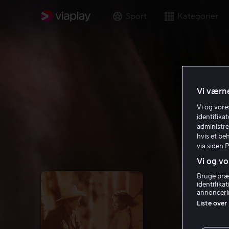
Sport
Kategorier
Vi værne
Vi og vor
identifika
administre
hvis et be
via siden 
Vi og vo
Bruge præc
identifika
annoncerin
Liste over