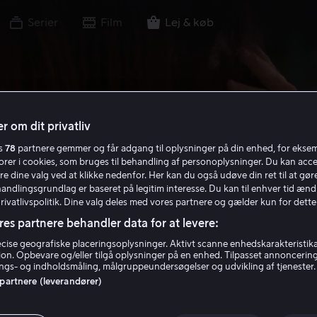
Serier
Film
Lej & køb
r om dit privatliv
es
78
partnere gemmer og får adgang til oplysninger på din enhed, for ekse
torer i cookies, som bruges til behandling af personoplysninger. Du kan acce
re dine valg ved at klikke nedenfor. Her kan du også udøve din ret til at gøre
handlingsgrundlag er baseret på legitim interesse. Du kan til enhver tid ænd
Privatlivspolitik. Dine valg deles med vores partnere og gælder kun for dette
res partnere behandler data for at levere:
ise geografiske placeringsoplysninger. Aktivt scanne enhedskarakteristika 
tion. Opbevare og/eller tilgå oplysninger på en enhed. Tilpasset annoncerin
gs- og indholdsmåling, målgruppeundersøgelser og udvikling af tjenester.
 partnere (leverandører)