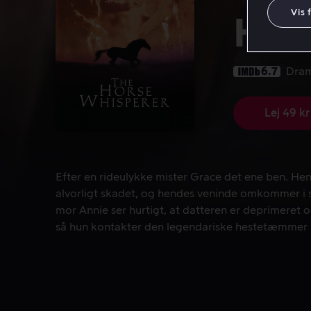
Vis 
Hes
6.7
Dra
Lej 49 kr
Efter en rideulykke mister Grace det ene ben. He
Efter en rideulykke mister Grace det ene ben. Hend
alvorligt skadet, og hendes veninde omkommer i
mor Annie ser hurtigt, at datteren er deprimeret 
så hun kontakter den legendariske hestetæmmer 
kunne udføre mirakler på både heste og mennesk