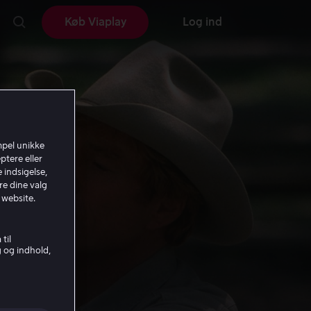
Køb Viaplay
Log ind
mpel unikke
ptere eller
 indsigelse,
re dine valg
 website.
til
g og indhold,