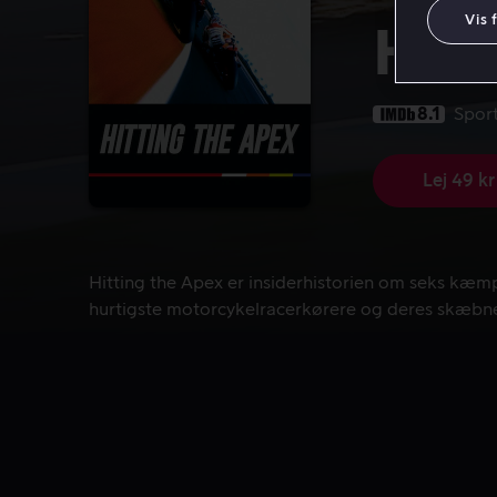
Vis 
Hitt
8.1
Spor
Lej 49 kr
Hitting the Apex er insiderhistorien om seks kæm
Hitting the Apex er insiderhistorien om seks kæm
hurtigste motorcykelracerkørere og deres skæbne