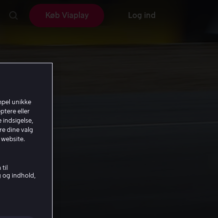
Køb Viaplay
Log ind
mpel unikke
ptere eller
 indsigelse,
re dine valg
 website.
til
g og indhold,