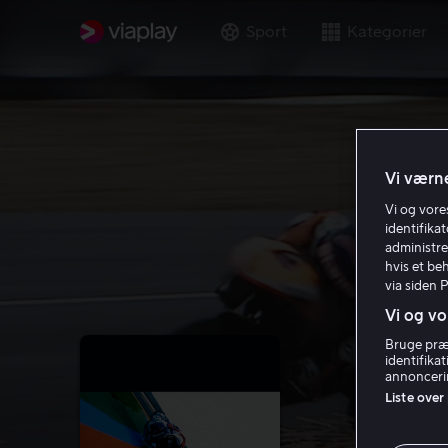
Sport
Kategorier
Vi værne
Vi og vor
identifika
administre
hvis et be
via siden 
Vi og vo
Bruge præc
identifika
annoncerin
Liste over