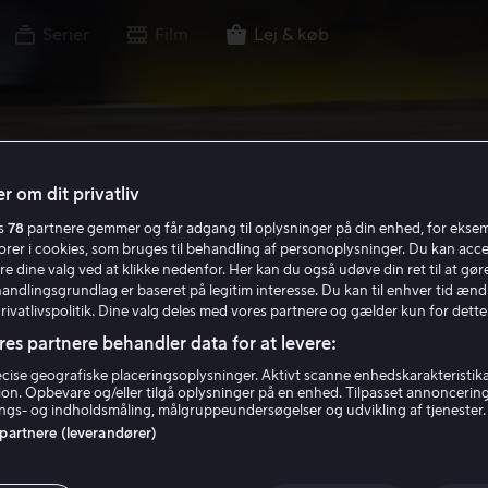
Serier
Film
Lej & køb
r om dit privatliv
es
78
partnere gemmer og får adgang til oplysninger på din enhed, for ekse
torer i cookies, som bruges til behandling af personoplysninger. Du kan acce
re dine valg ved at klikke nedenfor. Her kan du også udøve din ret til at gøre
handlingsgrundlag er baseret på legitim interesse. Du kan til enhver tid ænd
Privatlivspolitik. Dine valg deles med vores partnere og gælder kun for dette
res partnere behandler data for at levere:
ise geografiske placeringsoplysninger. Aktivt scanne enhedskarakteristika 
tion. Opbevare og/eller tilgå oplysninger på en enhed. Tilpasset annoncerin
gs- og indholdsmåling, målgruppeundersøgelser og udvikling af tjenester.
 partnere (leverandører)