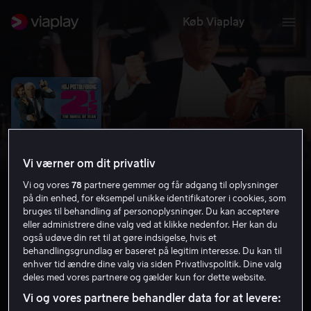
Køb Viaplay
Vi værner om dit privatliv
Vi og vores
78
partnere gemmer og får adgang til oplysninger
på din enhed, for eksempel unikke identifikatorer i cookies, som
bruges til behandling af personoplysninger. Du kan acceptere
eller administrere dine valg ved at klikke nedenfor. Her kan du
også udøve din ret til at gøre indsigelse, hvis et
Høj pistolføring 2 ½
behandlingsgrundlag er baseret på legitim interesse. Du kan til
enhver tid ændre dine valg via siden Privatlivspolitik. Dine valg
6.9
Komedie
Krimi
1991
1 t. 21 min
11 år
deles med vores partnere og gælder kun for dette website.
HD
Vi og vores partnere behandler data for at levere: