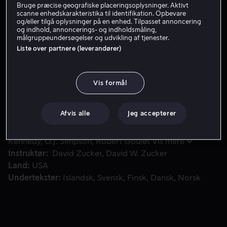
Bruge præcise geografiske placeringsoplysninger. Aktivt
scanne enhedskarakteristika til identifikation. Opbevare
Lej 49 kr
og/eller tilgå oplysninger på en enhed. Tilpasset annoncering
og indhold, annoncerings- og indholdsmåling,
Køb 109 kr
målgruppeundersøgelser og udvikling af tjenester.
Liste over partnere (leverandører)
Politimanden Frank Drebin elsker mysterier. Hvorfor er vi he
Politimanden Frank Drebin elsker mysterier. Hvorfor er
Vis formål
vi her? Er de liv efter sex? Ja, Drebin tager fat om de
store spørgsmål.
Afvis alle
Jeg accepterer
Medvirkende
Leslie Nielsen
Priscilla Presley
George
Kennedy
O.J. Simpson
Robert Goulet
Vis mere
Instruktør
David Zucker
David W. Zucker
Land
USA
Undertekster
Islandsk
Svensk
Finsk
Dansk
Norsk