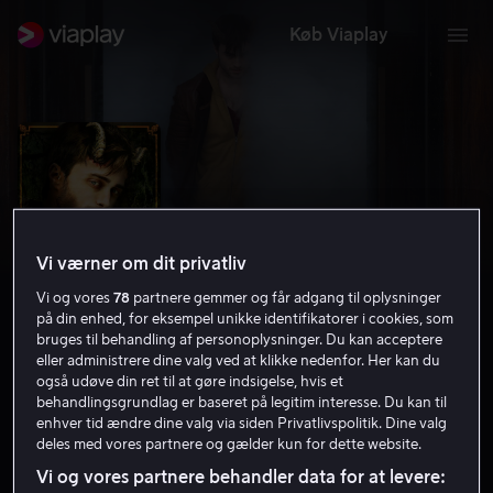
Køb Viaplay
Vi værner om dit privatliv
Vi og vores
78
partnere gemmer og får adgang til oplysninger
på din enhed, for eksempel unikke identifikatorer i cookies, som
bruges til behandling af personoplysninger. Du kan acceptere
eller administrere dine valg ved at klikke nedenfor. Her kan du
også udøve din ret til at gøre indsigelse, hvis et
Horns
behandlingsgrundlag er baseret på legitim interesse. Du kan til
enhver tid ændre dine valg via siden Privatlivspolitik. Dine valg
6.4
Thriller
2013
1 t. 55 min
15 år
deles med vores partnere og gælder kun for dette website.
HD
Vi og vores partnere behandler data for at levere: