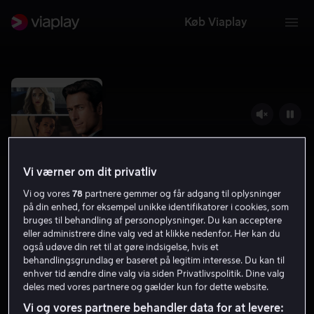
Køb Viaplay
Vi værner om dit privatliv
Vi og vores
78
partnere gemmer og får adgang til oplysninger
på din enhed, for eksempel unikke identifikatorer i cookies, som
bruges til behandling af personoplysninger. Du kan acceptere
eller administrere dine valg ved at klikke nedenfor. Her kan du
How To Make A Killing
også udøve din ret til at gøre indsigelse, hvis et
behandlingsgrundlag er baseret på legitim interesse. Du kan til
6.5
Drama
Thriller
2026
1 t. 40 min
11 år
enhver tid ændre dine valg via siden Privatlivspolitik. Dine valg
deles med vores partnere og gælder kun for dette website.
HD
Vi og vores partnere behandler data for at levere: