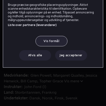
Bruge præcise geografiske placeringsoplysninger. Aktivt
Lej 59 kr
scanne enhedskarakteristika til identifikation. Opbevare
og/eller tilgå oplysninger på en enhed. Tilpasset annoncering
og indhold, annoncerings- og indholdsmåling,
Køb 149 kr
målgruppeundersøgelser og udvikling af tjenester.
Liste over partnere (leverandører)
Se trailer
Vis formål
Familien Redfellow er ekstremt velhavende, men Becket Redf
Familien Redfellow er ekstremt velhavende, men Becket
Redfellow har aldrig fået del i formuen. Nu står syv
Afvis alle
Jeg accepterer
forkælede familiemedlemmer mellem ham og en arv på
milliarder, og han vil gøre alt for at få det tilbage, han
mener er hans.
Medvirkende
Glen Powell
Margaret Qualley
Jessica
Henwick
Bill Camp
Topher Grace
Vis mere
Instruktør
John Ford (I)
Land
Storbritannien
Frankrig
Undertekster
Dansk
Norsk
Finsk
Svensk