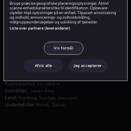
Bruge præcise geografiske placeringsoplysninger. Aktivt
scanne enhedskarakteristika til identifikation. Opbevare
Lej 49 kr
og/eller tilgå oplysninger på en enhed. Tilpasset annoncering
og indhold, annoncerings- og indholdsmåling,
målgruppeundersøgelser og udvikling af tjenester.
Liste over partnere (leverandører)
Merab træner i Georgiens Nationale Ballet i håbet om at danse 
Merab træner i Georgiens Nationale Ballet i håbet om
at danse sig til en bedre tilværelse for sig selv og sin
familie. Da tilflytteren Irakli tilslutter sig ensemblet,
Vis formål
bliver de hurtigt rivaler.
Afvis alle
Jeg accepterer
Medvirkende
Levan Gelbakhiani
Bachi Valishvili
Ana
Javakishvili
Giorgi Tsereteli
Tamar
Bukhnikashvili
Vis mere
Instruktør
Levan Akin
Land
Frankrig
Sverige
Georgien
Undertekster
Norsk
Dansk