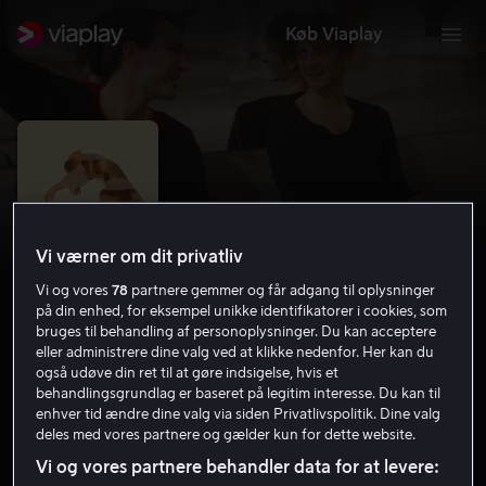
Køb Viaplay
Vi værner om dit privatliv
Vi og vores
78
partnere gemmer og får adgang til oplysninger
på din enhed, for eksempel unikke identifikatorer i cookies, som
bruges til behandling af personoplysninger. Du kan acceptere
eller administrere dine valg ved at klikke nedenfor. Her kan du
også udøve din ret til at gøre indsigelse, hvis et
I morgen danser vi
behandlingsgrundlag er baseret på legitim interesse. Du kan til
enhver tid ændre dine valg via siden Privatlivspolitik. Dine valg
7.6
Drama
Romantik
2019
1 t. 48 min
11 år
deles med vores partnere og gælder kun for dette website.
HD
Vi og vores partnere behandler data for at levere: