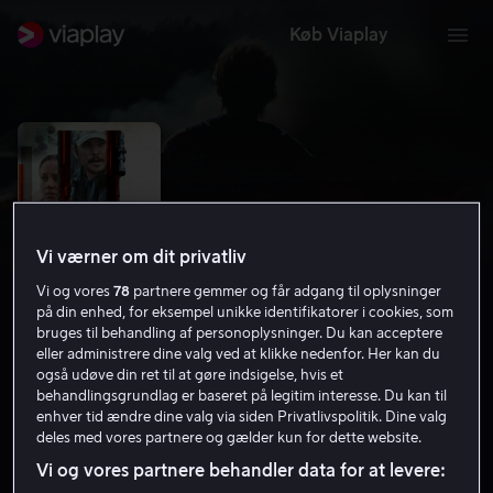
Køb Viaplay
Vi værner om dit privatliv
Vi og vores
78
partnere gemmer og får adgang til oplysninger
på din enhed, for eksempel unikke identifikatorer i cookies, som
bruges til behandling af personoplysninger. Du kan acceptere
eller administrere dine valg ved at klikke nedenfor. Her kan du
også udøve din ret til at gøre indsigelse, hvis et
Inherit the Viper
behandlingsgrundlag er baseret på legitim interesse. Du kan til
enhver tid ændre dine valg via siden Privatlivspolitik. Dine valg
5.2
Krimi
Thriller
2019
1 t. 20 min
15 år
deles med vores partnere og gælder kun for dette website.
HD
Vi og vores partnere behandler data for at levere: