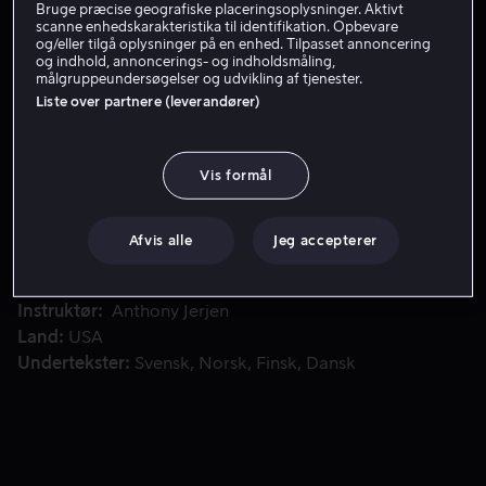
Bruge præcise geografiske placeringsoplysninger. Aktivt
scanne enhedskarakteristika til identifikation. Opbevare
Lej 49 kr
og/eller tilgå oplysninger på en enhed. Tilpasset annoncering
og indhold, annoncerings- og indholdsmåling,
målgruppeundersøgelser og udvikling af tjenester.
Liste over partnere (leverandører)
Siden de tre søskende Josie, Kip og Boots mistede deres far
Siden de tre søskende Josie, Kip og Boots mistede deres
far, har de solgt ulovlige piller for at klare sig. Men hvor
længe kan det fortsætte, inden de havner i kløerne på
Vis formål
politiet eller underverdenen?
Afvis alle
Jeg accepterer
Medvirkende
Josh Hartnett
Owen Teague
Bruce
Dern
Margarita Levieva
Tara Buck
Vis mere
Instruktør
Anthony Jerjen
Land
USA
Undertekster
Svensk
Norsk
Finsk
Dansk