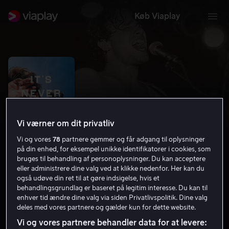
Køb Viaplay
Vi værner om dit privatliv
Vi og vores
78
partnere gemmer og får adgang til oplysninger
på din enhed, for eksempel unikke identifikatorer i cookies, som
bruges til behandling af personoplysninger. Du kan acceptere
eller administrere dine valg ved at klikke nedenfor. Her kan du
også udøve din ret til at gøre indsigelse, hvis et
It's Never Over, Jeff Buckley
behandlingsgrundlag er baseret på legitim interesse. Du kan til
enhver tid ændre dine valg via siden Privatlivspolitik. Dine valg
7.8
Dokumentar
2025
1 t. 42 min
15 år
deles med vores partnere og gælder kun for dette website.
HD
Vi og vores partnere behandler data for at levere: