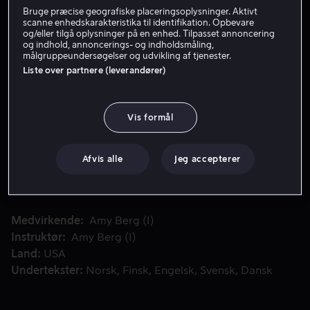
Bruge præcise geografiske placeringsoplysninger. Aktivt
Lej 59 kr
scanne enhedskarakteristika til identifikation. Opbevare
og/eller tilgå oplysninger på en enhed. Tilpasset annoncering
og indhold, annoncerings- og indholdsmåling,
Køb 159 kr
målgruppeundersøgelser og udvikling af tjenester.
Liste over partnere (leverandører)
Se trailer
Vis formål
Aldrig før viste optagelser, eksklusive talebeskeder og be
Aldrig før viste optagelser, eksklusive talebeskeder og
beretninger fra Jeff Buckleys nærmeste kreds tegner et
Afvis alle
Jeg accepterer
fængslende portræt af den talentfulde musiker, der
døde tragisk i 1997 efter kun at have udgivet ét album.
Medvirkende
Amy Berg (I)
Instruktør
Amy Berg (I)
Land
USA
Undertekster
Norsk
Finsk
Engelsk
Svensk
Dansk