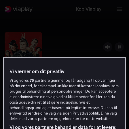
Køb Viaplay
Vi værner om dit privatliv
Vi og vores
78
partnere gemmer og får adgang til oplysninger
på din enhed, for eksempel unikke identifikatorer i cookies, som
bruges til behandling af personoplysninger. Du kan acceptere
eller administrere dine valg ved at klikke nedenfor. Her kan du
Jojo Rabbit
også udøve din ret til at gøre indsigelse, hvis et
behandlingsgrundlag er baseret på legitim interesse. Du kan til
7.9
Drama
Komedie
2019
1 t. 43 min
15 år
enhver tid ændre dine valg via siden Privatlivspolitik. Dine valg
deles med vores partnere og gælder kun for dette website.
HD
Vi og vores partnere behandler data for at levere: