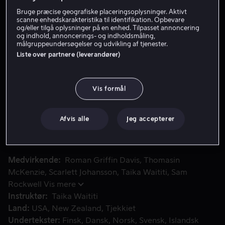
Bruge præcise geografiske placeringsoplysninger. Aktivt
Lej 49 kr
scanne enhedskarakteristika til identifikation. Opbevare
og/eller tilgå oplysninger på en enhed. Tilpasset annoncering
Køb 159 kr
og indhold, annoncerings- og indholdsmåling,
målgruppeundersøgelser og udvikling af tjenester.
Liste over partnere (leverandører)
Se trailer
Vis formål
En satire om anden verdenskrig, som følger en ensom tysk d
En satire om anden verdenskrig, som følger en ensom
tysk dreng, hvis verdenssyn bliver vendt på hovedet, da
Afvis alle
Jeg accepterer
han opdager at hans mor skjuler en jødisk pige på
loftet.
Medvirkende
Roman Griffin Davis
Thomasin
McKenzie
Scarlett Johansson
Taika Waititi
Sam
Rockwell
Vis mere
Instruktør
Taika Waititi
Land
USA
New Zealand
Tjekkiet
Undertekster
Finsk
Dansk
Norsk
Svensk
Islandsk