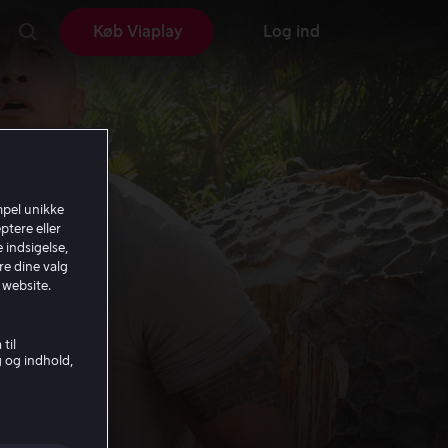
Køb Viaplay
Log ind
mpel unikke
ptere eller
 indsigelse,
re dine valg
 website.
til
g og indhold,