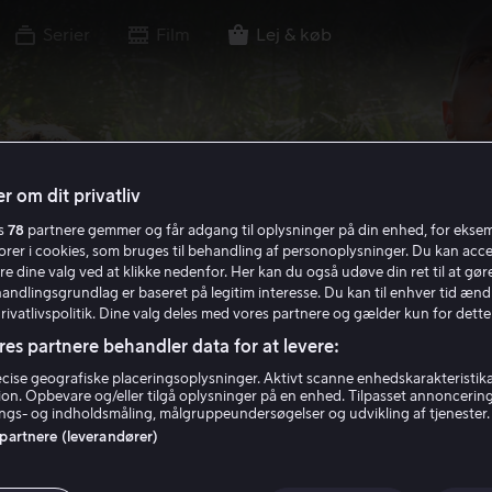
Serier
Film
Lej & køb
r om dit privatliv
es
78
partnere gemmer og får adgang til oplysninger på din enhed, for ekse
torer i cookies, som bruges til behandling af personoplysninger. Du kan acce
re dine valg ved at klikke nedenfor. Her kan du også udøve din ret til at gøre
handlingsgrundlag er baseret på legitim interesse. Du kan til enhver tid ænd
Privatlivspolitik. Dine valg deles med vores partnere og gælder kun for dette
res partnere behandler data for at levere:
ise geografiske placeringsoplysninger. Aktivt scanne enhedskarakteristika 
tion. Opbevare og/eller tilgå oplysninger på en enhed. Tilpasset annoncerin
gs- og indholdsmåling, målgruppeundersøgelser og udvikling af tjenester.
 partnere (leverandører)
ney to the