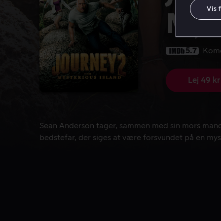
Vis 
Myst
5.7
Kom
Lej 49 kr
Sean Anderson tager, sammen med sin mors mand, ud
Sean Anderson tager, sammen med sin mors mand, 
bedstefar, der siges at være forsvundet på en myst