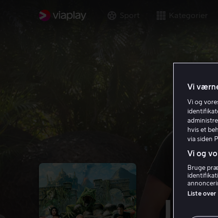
Sport
Kategorier
Vi værne
Vi og vor
identifika
administre
hvis et be
via siden 
Vi og vo
Bruge præc
identifika
annoncerin
Liste over
Jour