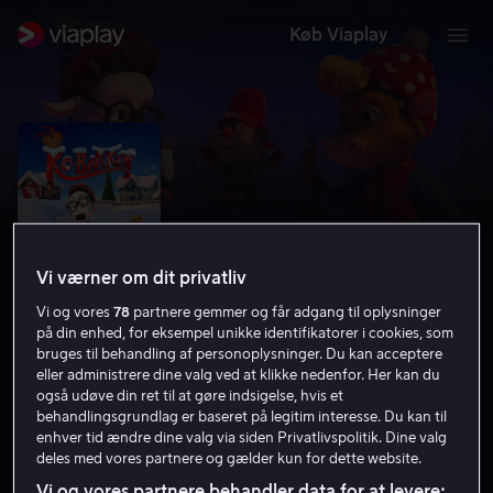
Køb Viaplay
Vi værner om dit privatliv
Vi og vores
78
partnere gemmer og får adgang til oplysninger
på din enhed, for eksempel unikke identifikatorer i cookies, som
bruges til behandling af personoplysninger. Du kan acceptere
eller administrere dine valg ved at klikke nedenfor. Her kan du
Jul på Ko-bakken
også udøve din ret til at gøre indsigelse, hvis et
behandlingsgrundlag er baseret på legitim interesse. Du kan til
5.2
Familiefilm
Børnefilm
2020
1 t. 5 min
enhver tid ændre dine valg via siden Privatlivspolitik. Dine valg
Tilladt for alle
deles med vores partnere og gælder kun for dette website.
HD
Vi og vores partnere behandler data for at levere: