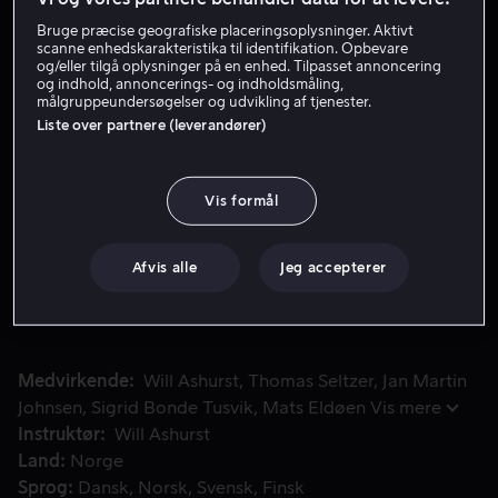
Bruge præcise geografiske placeringsoplysninger. Aktivt
scanne enhedskarakteristika til identifikation. Opbevare
Lej 49 kr
og/eller tilgå oplysninger på en enhed. Tilpasset annoncering
og indhold, annoncerings- og indholdsmåling,
målgruppeundersøgelser og udvikling af tjenester.
Køb 109 kr
Liste over partnere (leverandører)
Se trailer
Vis formål
Bykalven Klara skal fejre jul på Kobakken for første gang 
Bykalven Klara skal fejre jul på Kobakken for første
gang og har høje forventninger. Skuffelsen bliver dog
Afvis alle
Jeg accepterer
stor, da faren Moskus ikke har forberedt noget som
helst.
Medvirkende
Will Ashurst
Thomas Seltzer
Jan Martin
Johnsen
Sigrid Bonde Tusvik
Mats Eldøen
Vis mere
Instruktør
Will Ashurst
Land
Norge
Sprog
Dansk
Norsk
Svensk
Finsk