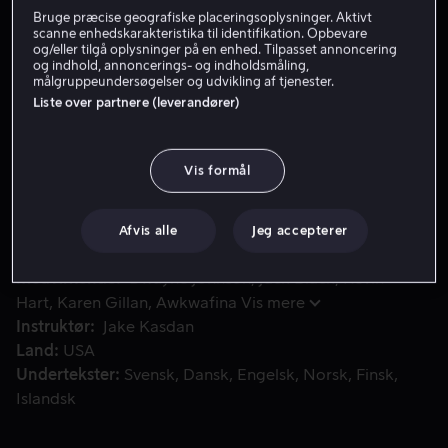
Bruge præcise geografiske placeringsoplysninger. Aktivt
Få Viaplay
scanne enhedskarakteristika til identifikation. Opbevare
og/eller tilgå oplysninger på en enhed. Tilpasset annoncering
og indhold, annoncerings- og indholdsmåling,
Se trailer
målgruppeundersøgelser og udvikling af tjenester.
Liste over partnere (leverandører)
Da banden vender tilbage til Jumanji for at redde en af de
Da banden vender tilbage til Jumanji for at redde en af
Vis formål
deres egne, er intet som forventet. Spillereglerne har
ændret sig, og for at flygte, må de forcere ukendte og
uopdagede steder.
Afvis alle
Jeg accepterer
Medvirkende
Dwayne Johnson
Jack Black
Kevin
Hart
Karen Gillan
Awkwafina
Vis mere
Instruktør
Jake Kasdan
Land
USA
Undertekster
Svensk
Dansk
Engelsk
Norsk
Finsk
Islandsk