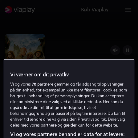
Køb Viaplay
Vi værner om dit privatliv
Vi og vores
78
partnere gemmer og får adgang til oplysninger
på din enhed, for eksempel unikke identifikatorer i cookies, som
bruges til behandling af personoplysninger. Du kan acceptere
eller administrere dine valg ved at klikke nedenfor. Her kan du
Jumanji: The Next Level
også udøve din ret til at gøre indsigelse, hvis et
behandlingsgrundlag er baseret på legitim interesse. Du kan til
enhver tid ændre dine valg via siden Privatlivspolitik. Dine valg
6.6
Komedie
Action
2019
1 t. 58 min
11 år
deles med vores partnere og gælder kun for dette website.
UHD
Vi og vores partnere behandler data for at levere: