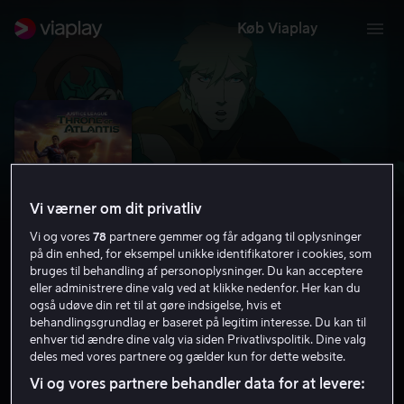
Køb Viaplay
Vi værner om dit privatliv
Vi og vores
78
partnere gemmer og får adgang til oplysninger
på din enhed, for eksempel unikke identifikatorer i cookies, som
bruges til behandling af personoplysninger. Du kan acceptere
eller administrere dine valg ved at klikke nedenfor. Her kan du
også udøve din ret til at gøre indsigelse, hvis et
Justice League: Throne of Atlantis
behandlingsgrundlag er baseret på legitim interesse. Du kan til
enhver tid ændre dine valg via siden Privatlivspolitik. Dine valg
Familiefilm
Action
2015
1 t. 8 min
12 år
deles med vores partnere og gælder kun for dette website.
HD
Vi og vores partnere behandler data for at levere: