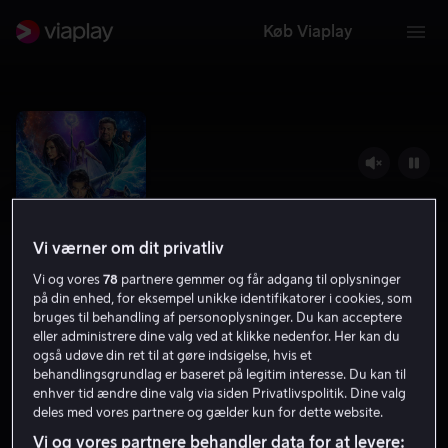
Køb Viaplay
Vi værner om dit privatliv
Vi og vores
78
partnere gemmer og får adgang til oplysninger
på din enhed, for eksempel unikke identifikatorer i cookies, som
bruges til behandling af personoplysninger. Du kan acceptere
eller administrere dine valg ved at klikke nedenfor. Her kan du
Knights of the Zodiac
også udøve din ret til at gøre indsigelse, hvis et
behandlingsgrundlag er baseret på legitim interesse. Du kan til
4.4
Action
2023
1 t. 47 min
11 år
enhver tid ændre dine valg via siden Privatlivspolitik. Dine valg
deles med vores partnere og gælder kun for dette website.
UHD
Vi og vores partnere behandler data for at levere: