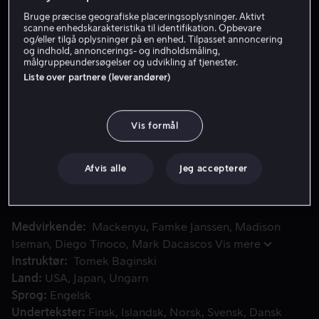
Bruge præcise geografiske placeringsoplysninger. Aktivt
Lej 39 kr
scanne enhedskarakteristika til identifikation. Opbevare
og/eller tilgå oplysninger på en enhed. Tilpasset annoncering
Køb 109 kr
og indhold, annoncerings- og indholdsmåling,
målgruppeundersøgelser og udvikling af tjenester.
Liste over partnere (leverandører)
Se trailer
Vis formål
Da en stædig forældreløs gadedreng uforvarende får adgan
Da en stædig forældreløs gadedreng uforvarende får
adgang til skjulte kræfter, opdager han, at han måske er
Afvis alle
Jeg accepterer
den eneste nulevende person, der kan beskytte en
reinkarneret gudinde, som blev sendt for at våge over
menneskeheden.
Medvirkende
Mackenyu
Famke Janssen
Madison
Iseman
Diego Tinoco
Mark Dacascos
Vis mere
Instruktør
Tomek Baginski
Land
USA
Japan
Ungarn
Sprog
Engelsk
Undertekster
Finsk
Islandsk
Norsk
Svensk
Dansk