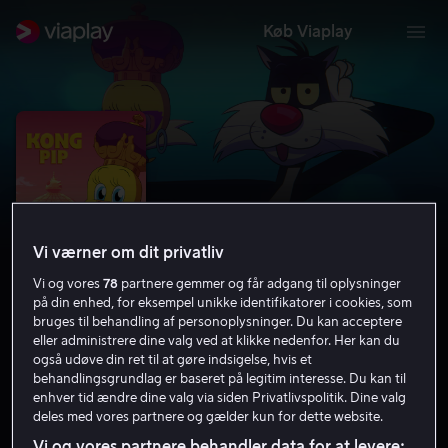
Køb Viaplay
Vi værner om dit privatliv
Vi og vores
78
partnere gemmer og får adgang til oplysninger
på din enhed, for eksempel unikke identifikatorer i cookies, som
bruges til behandling af personoplysninger. Du kan acceptere
eller administrere dine valg ved at klikke nedenfor. Her kan du
Kong Pip
også udøve din ret til at gøre indsigelse, hvis et
behandlingsgrundlag er baseret på legitim interesse. Du kan til
5.2
Komedie
Familiefilm
2022
1 t. 17 min
enhver tid ændre dine valg via siden Privatlivspolitik. Dine valg
Tilladt for alle
deles med vores partnere og gælder kun for dette website.
HD
Vi og vores partnere behandler data for at levere: