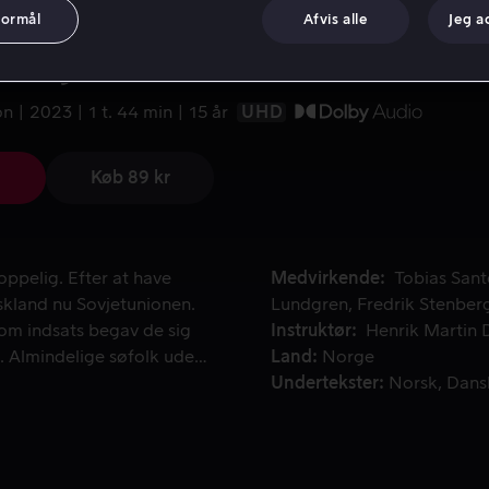
formål
Afvis alle
Jeg a
voj
on
2023
1 t. 44 min
15 år
UHD
Køb 89 kr
pelig. Efter at have underlagt sig store dele af Europa, inva
ppelig. Efter at have
Medvirkende
Tobias San
skland nu Sovjetunionen.
Lundgren
Fredrik Stenber
 som indsats begav de sig
Instruktør
Henrik Martin
". Almindelige søfolk uden
Land
Norge
igt til ansigt med den
Undertekster
Norsk
Dans