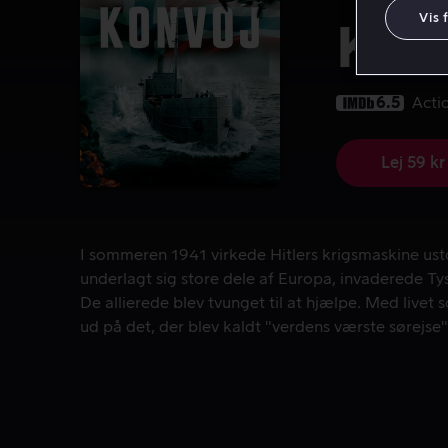
Vis 
Kon
6.5
Acti
Lej 59 kr
I sommeren 1941 virkede Hitlers krigsmaskine ustop
I sommeren 1941 virkede Hitlers krigsmaskine usto
underlagt sig store dele af Europa, invaderede Ty
De allierede blev tvunget til at hjælpe. Med livet
ud på det, der blev kaldt "verdens værste sørejse
nogen form for militær erfaring stod pludselig ans
tyske overmagt i det iskolde arktiske hav.