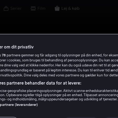
Serier
Film
Lej & køb
r om dit privatliv
es
78
partnere gemmer og får adgang til oplysninger på din enhed, for ekse
torer i cookies, som bruges til behandling af personoplysninger. Du kan acce
re dine valg ved at klikke nedenfor. Her kan du også udøve din ret til at gøre
handlingsgrundlag er baseret på legitim interesse. Du kan til enhver tid ænd
Privatlivspolitik. Dine valg deles med vores partnere og gælder kun for dette
res partnere behandler data for at levere:
ise geografiske placeringsoplysninger. Aktivt scanne enhedskarakteristika 
tion. Opbevare og/eller tilgå oplysninger på en enhed. Tilpasset annoncerin
gs- og indholdsmåling, målgruppeundersøgelser og udvikling af tjenester.
 partnere (leverandører)