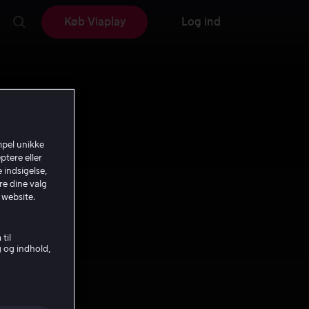
Køb Viaplay
Log ind
mpel unikke
ptere eller
 indsigelse,
re dine valg
 website.
til
g og indhold,