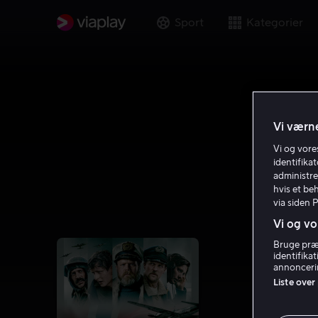
Sport
Kategorier
Vi værne
Vi og vor
identifika
administre
hvis et be
via siden 
Vi og vo
Bruge præc
identifika
annoncerin
Liste over