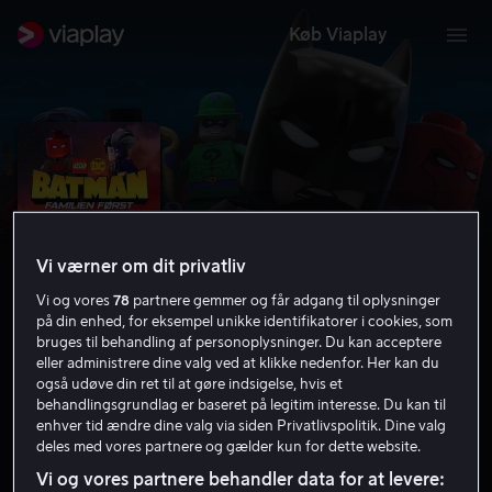
Køb Viaplay
Vi værner om dit privatliv
Vi og vores
78
partnere gemmer og får adgang til oplysninger
på din enhed, for eksempel unikke identifikatorer i cookies, som
bruges til behandling af personoplysninger. Du kan acceptere
eller administrere dine valg ved at klikke nedenfor. Her kan du
LEGO DC Batman: Familien Først
også udøve din ret til at gøre indsigelse, hvis et
behandlingsgrundlag er baseret på legitim interesse. Du kan til
enhver tid ændre dine valg via siden Privatlivspolitik. Dine valg
6.1
Familiefilm
Action
2019
1 t. 15 min
PG
deles med vores partnere og gælder kun for dette website.
HD
Vi og vores partnere behandler data for at levere: