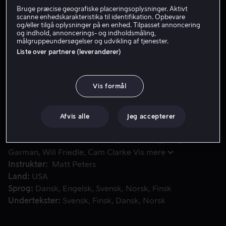
Bruge præcise geografiske placeringsoplysninger. Aktivt
Lej 49 kr
scanne enhedskarakteristika til identifikation. Opbevare
og/eller tilgå oplysninger på en enhed. Tilpasset annoncering
og indhold, annoncerings- og indholdsmåling,
Køb 99 kr
målgruppeundersøgelser og udvikling af tjenester.
Liste over partnere (leverandører)
Ondsindede beskeder, der er sendt til Bat-familien, tving
Ondsindede beskeder, der er sendt til Bat-familien,
Vis formål
tvinger heltene ud i et kapløb mod tiden for at stoppe
Red Hood, som samler Gotham Citys slyngler for at
hævne sig på Batman!
Afvis alle
Jeg accepterer
Medvirkende
Christian Lanz
Tom Kenny
Ralph
Garman
Will Friedle
Cam Clarke
Vis mere
Instruktør
Matt Peters
Land
USA
Sprog
Dansk
Engelsk
Svensk
Norsk
Finsk
Undertekster
Svensk
Finsk
Dansk
Norsk