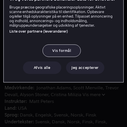
Bruge præcise geografiske placeringsoplysninger. Aktivt
scanne enhedskarakteristika til identifikation. Opbevare
og/eller tilgå oplysninger på en enhed. Tilpasset annoncering
Lej 49 kr
og indhold, annoncerings- og indholdsmåling,
målgruppeundersøgelser og udvikling af tjenester.
Køb 99 kr
Liste over partnere (leverandører)
Vis formål
Lad dig imponere af Atlantis, et vidunderligt og magtful
Lad dig imponere af Atlantis, et vidunderligt og
magtfuldt kongerige under havets overflade som
regeres af Justice League-medlemmet, den almægtige
Afvis alle
Jeg accepterer
og fantastiske atlantaner, Aquaman!
Medvirkende
Jonathan Adams
Scott Menville
Trevor
Devall
Alyson Stoner
Cristina Milizia
Vis mere
Instruktør
Matt Peters
Land
USA
Sprog
Dansk
Engelsk
Svensk
Norsk
Finsk
Undertekster
Svensk
Dansk
Norsk
Finsk
Finsk