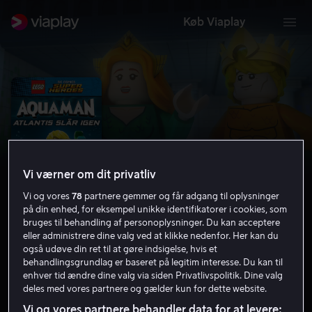
Køb Viaplay
Vi værner om dit privatliv
Vi og vores
78
partnere gemmer og får adgang til oplysninger
på din enhed, for eksempel unikke identifikatorer i cookies, som
bruges til behandling af personoplysninger. Du kan acceptere
eller administrere dine valg ved at klikke nedenfor. Her kan du
LEGO DC Super Heroes: Aquaman:
også udøve din ret til at gøre indsigelse, hvis et
behandlingsgrundlag er baseret på legitim interesse. Du kan til
Atlantis slår igen
enhver tid ændre dine valg via siden Privatlivspolitik. Dine valg
deles med vores partnere og gælder kun for dette website.
5.7
Familiefilm
Action
2018
1 t. 13 min
PG
Vi og vores partnere behandler data for at levere:
HD