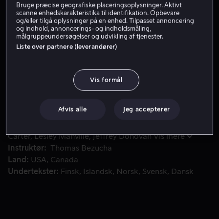
Bruge præcise geografiske placeringsoplysninger. Aktivt
scanne enhedskarakteristika til identifikation. Opbevare
Få Viaplay
og/eller tilgå oplysninger på en enhed. Tilpasset annoncering
og indhold, annoncerings- og indholdsmåling,
Se trailer
målgruppeundersøgelser og udvikling af tjenester.
Liste over partnere (leverandører)
En pensioneret sherif og hans kone sørger over deres søns
En pensioneret sherif og hans kone sørger over deres
Vis formål
søns død og begiver sig ud for at opsøge deres eneste
barnebarn.
Afvis alle
Jeg accepterer
Medvirkende
Diane Lane
Kevin Costner
Kayli
Carter
Lesley Manville
Jeffrey Donovan
Vis mere
Instruktør
Thomas Bezucha
Land
USA
Canada
Undertekster
Finsk
Islandsk
Norsk
Svensk
Dansk