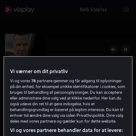
Køb Viaplay
Vi værner om dit privatliv
Vi og vores
78
partnere gemmer og får adgang til oplysninger
på din enhed, for eksempel unikke identifikatorer i cookies, som
bruges til behandling af personoplysninger. Du kan acceptere
eller administrere dine valg ved at klikke nedenfor. Her kan du
også udøve din ret til at gøre indsigelse, hvis et
Let Him Go
behandlingsgrundlag er baseret på legitim interesse. Du kan til
enhver tid ændre dine valg via siden Privatlivspolitik. Dine valg
6.7
Krimi
Thriller
2020
1 t. 49 min
15 år
deles med vores partnere og gælder kun for dette website.
HD
Vi og vores partnere behandler data for at levere: