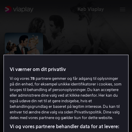
Køb Viaplay
Vi værner om dit privatliv
Vi og vores
78
partnere gemmer og får adgang til oplysninger
på din enhed, for eksempel unikke identifikatorer i cookies, som
bruges til behandling af personoplysninger. Du kan acceptere
eller administrere dine valg ved at klikke nedenfor. Her kan du
også udøve din ret til at gøre indsigelse, hvis et
Live a Little, Love a Little
behandlingsgrundlag er baseret på legitim interesse. Du kan til
enhver tid ændre dine valg via siden Privatlivspolitik. Dine valg
5.7
Drama
1968
1 t. 25 min
PG
deles med vores partnere og gælder kun for dette website.
HD
Vi og vores partnere behandler data for at levere: