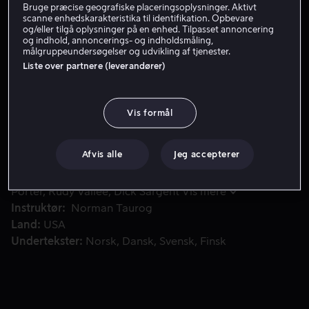
Bruge præcise geografiske placeringsoplysninger. Aktivt
scanne enhedskarakteristika til identifikation. Opbevare
Lej 49 kr
og/eller tilgå oplysninger på en enhed. Tilpasset annoncering
og indhold, annoncerings- og indholdsmåling,
Køb 99 kr
målgruppeundersøgelser og udvikling af tjenester.
Liste over partnere (leverandører)
Da lønnen fra Gregs job som fotograf for et konservativt b
Da lønnen fra Gregs job som fotograf for et
Vis formål
konservativt blad, ikke er nok til at betale hans husleje,
bijobber han som pinupfotograf for et mandeblad.
Afvis alle
Jeg accepterer
Medvirkende
Elvis Presley
Michele Carey
Don
Porter
Rudy Vallee
Dick Sargent
Vis mere
Instruktør
Norman Taurog
Land
USA
Undertekster
Norsk
Dansk
Svensk
Finsk