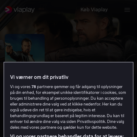
Køb Viaplay
Vi værner om dit privatliv
Vi og vores
78
partnere gemmer og får adgang til oplysninger
på din enhed, for eksempel unikke identifikatorer i cookies, som
bruges til behandling af personoplysninger. Du kan acceptere
eller administrere dine valg ved at klikke nedenfor. Her kan du
London Calling
også udøve din ret til at gøre indsigelse, hvis et
behandlingsgrundlag er baseret på legitim interesse. Du kan til
5.5
Komedie
Action
2025
1 t. 49 min
15 år
enhver tid ændre dine valg via siden Privatlivspolitik. Dine valg
HD
deles med vores partnere og gælder kun for dette website.
Vi og vores partnere behandler data for at levere: