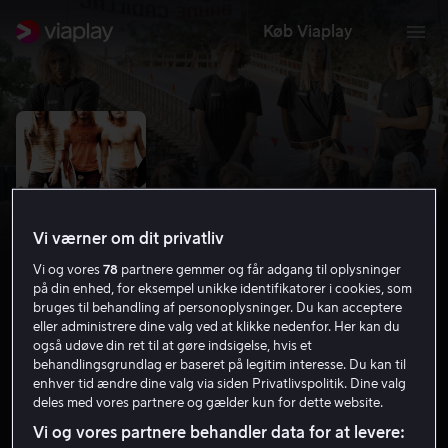
Køb Viaplay
Vi værner om dit privatliv
Vi og vores
78
partnere gemmer og får adgang til oplysninger
på din enhed, for eksempel unikke identifikatorer i cookies, som
bruges til behandling af personoplysninger. Du kan acceptere
eller administrere dine valg ved at klikke nedenfor. Her kan du
også udøve din ret til at gøre indsigelse, hvis et
Lords of Dogtown
behandlingsgrundlag er baseret på legitim interesse. Du kan til
enhver tid ændre dine valg via siden Privatlivspolitik. Dine valg
7.1
Drama
2005
1 t. 42 min
11 år
deles med vores partnere og gælder kun for dette website.
HD
Vi og vores partnere behandler data for at levere: