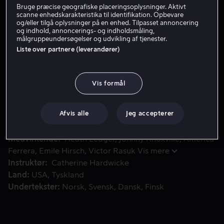
Bruge præcise geografiske placeringsoplysninger. Aktivt
Lej 49 kr
scanne enhedskarakteristika til identifikation. Opbevare
og/eller tilgå oplysninger på en enhed. Tilpasset annoncering
og indhold, annoncerings- og indholdsmåling,
Køb 109 kr
målgruppeundersøgelser og udvikling af tjenester.
Liste over partnere (leverandører)
Filmen er baseret på den virkelige historie om en grupp
Filmen er baseret på den virkelige historie om en
Vis formål
gruppe drenge, der vokser op med skateboards under
fødderne i slumbyen Dogtown i Santa Monica. Under
navnet "The Z-Boys" træner de i de velhavende
Afvis alle
Jeg accepterer
forstæders tomme swimmingpools, når værterne ikke er
hjemme.
Medvirkende
Heath Ledger
Johnny Knoxville
America
Ferrera
Emile Hirsch
Victor Rasuk
Vis mere
Instruktør
Catherine Hardwicke
Land
USA
Tyskland
Undertekster
Norsk
Svensk
Dansk
Finsk