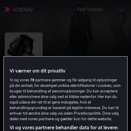
Køb Viaplay
Vi værner om dit privatliv
Vi og vores
78
partnere gemmer og får adgang til oplysninger
på din enhed, for eksempel unikke identifikatorer i cookies, som
bruges til behandling af personoplysninger. Du kan acceptere
eller administrere dine valg ved at klikke nedenfor. Her kan du
Macbeth
også udøve din ret til at gøre indsigelse, hvis et
behandlingsgrundlag er baseret på legitim interesse. Du kan til
enhver tid ændre dine valg via siden Privatlivspolitik. Dine valg
6.6
Drama
2015
1 t. 48 min
15 år
deles med vores partnere og gælder kun for dette website.
HD
Vi og vores partnere behandler data for at levere: