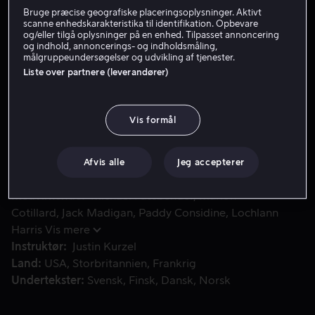
Bruge præcise geografiske placeringsoplysninger. Aktivt
Lej 49 kr
scanne enhedskarakteristika til identifikation. Opbevare
og/eller tilgå oplysninger på en enhed. Tilpasset annoncering
og indhold, annoncerings- og indholdsmåling,
Køb 109 kr
målgruppeundersøgelser og udvikling af tjenester.
Liste over partnere (leverandører)
Macbeth er på vej hjem fra et blodigt slag, da han møder tr
Macbeth er på vej hjem fra et blodigt slag, da han
Vis formål
møder tre hekse, der forudser, at han vil blive konge. Da
han fortæller sin hustru om profetien, begynder
ægteparret at tørste efter magt.
Afvis alle
Jeg accepterer
Medvirkende
Michael Fassbender
Marion
Cotillard
Jack Madigan
Paddy Considine
Lochlann
Harris
Vis mere
Instruktør
Justin Kurzel
Land
USA
Storbritannien
Frankrig
Undertekster
Svensk
Finsk
Dansk
Norsk