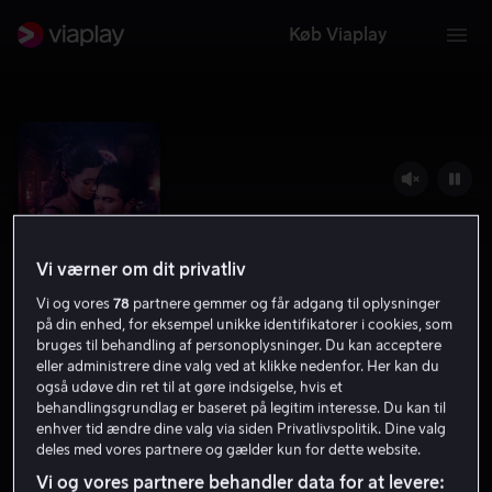
Køb Viaplay
Vi værner om dit privatliv
Vi og vores
78
partnere gemmer og får adgang til oplysninger
på din enhed, for eksempel unikke identifikatorer i cookies, som
bruges til behandling af personoplysninger. Du kan acceptere
eller administrere dine valg ved at klikke nedenfor. Her kan du
Marked Men
også udøve din ret til at gøre indsigelse, hvis et
behandlingsgrundlag er baseret på legitim interesse. Du kan til
5.2
Drama
Romantik
2025
1 t. 29 min
11 år
enhver tid ændre dine valg via siden Privatlivspolitik. Dine valg
deles med vores partnere og gælder kun for dette website.
UHD
Vi og vores partnere behandler data for at levere: