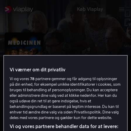
Køb Viaplay
Vi værner om dit privatliv
Vi og vores
78
partnere gemmer og får adgang til oplysninger
på din enhed, for eksempel unikke identifikatorer i cookies, som
bruges til behandling af personoplysninger. Du kan acceptere
eller administrere dine valg ved at klikke nedenfor. Her kan du
også udøve din ret til at gøre indsigelse, hvis et
Medicinen
behandlingsgrundlag er baseret på legitim interesse. Du kan til
enhver tid ændre dine valg via siden Privatlivspolitik. Dine valg
5.7
Drama
Komedie
2014
1 t. 50 min
7 år
deles med vores partnere og gælder kun for dette website.
HD
Vi og vores partnere behandler data for at levere: