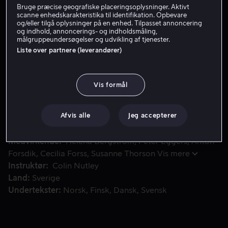
Bruge præcise geografiske placeringsoplysninger. Aktivt
Lej 49 kr
scanne enhedskarakteristika til identifikation. Opbevare
og/eller tilgå oplysninger på en enhed. Tilpasset annoncering
og indhold, annoncerings- og indholdsmåling,
Køb 109 kr
målgruppeundersøgelser og udvikling af tjenester.
Liste over partnere (leverandører)
Johanna bliver hunset rundt af sin chef på modemagasinet 
Johanna bliver hunset rundt af sin chef på
Vis formål
modemagasinet Dolce Vita, hvor hun har arbejdet alt
for længe. Hendes økonomi gør ondt, hendes eksmand
har fundet sig en yngre kvinde og sexlivet er lig med nul.
Afvis alle
Jeg accepterer
Medvirkende
Helena Bergström
Peter Eggers
Anton
Forsdik
Cecilia Forss
Susanne Thorson
Vis mere
Instruktør
Colin Nutley
Land
Sverige
Undertekster
Norsk
Finsk
Dansk
Svensk