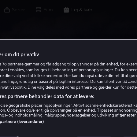
Serier
Film
Lej & køb
r om dit privatliv
es
78
partnere gemmer og får adgang til oplysninger på din enhed, for ekse
torer i cookies, som bruges til behandling af personoplysninger. Du kan acce
re dine valg ved at klikke nedenfor. Her kan du også udøve din ret til at gøre
handlingsgrundlag er baseret på legitim interesse. Du kan til enhver tid ænd
Privatlivspolitik. Dine valg deles med vores partnere og gælder kun for dette
res partnere behandler data for at levere:
ise geografiske placeringsoplysninger. Aktivt scanne enhedskarakteristika 
tion. Opbevare og/eller tilgå oplysninger på en enhed. Tilpasset annoncerin
gs- og indholdsmåling, målgruppeundersøgelser og udvikling af tjenester.
 partnere (leverandører)