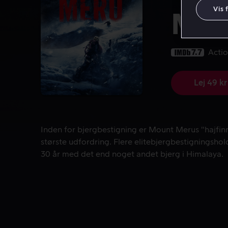
Vis 
Mer
7.7
Acti
Lej 49 kr
Inden for bjergbestigning er Mount Merus "hajfinn
Inden for bjergbestigning er Mount Merus "hajfin
største udfordring. Flere elitebjergbestigningshol
30 år med det end noget andet bjerg i Himalaya.