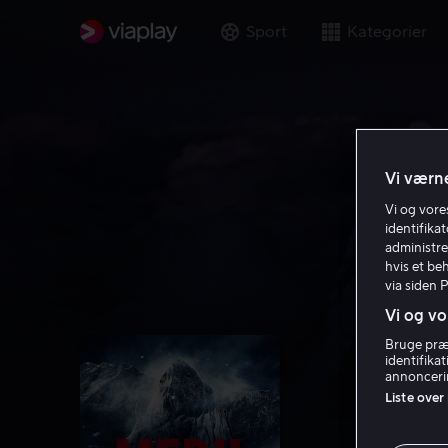
Sport
Kategorier
Vi værne
Vi og vor
identifika
administre
hvis et be
via siden 
Vi og vo
Bruge præc
identifika
annoncerin
Liste over