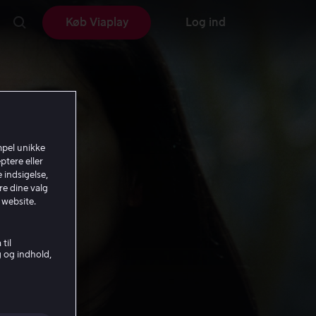
Køb Viaplay
Log ind
mpel unikke
ptere eller
 indsigelse,
re dine valg
 website.
til
g og indhold,