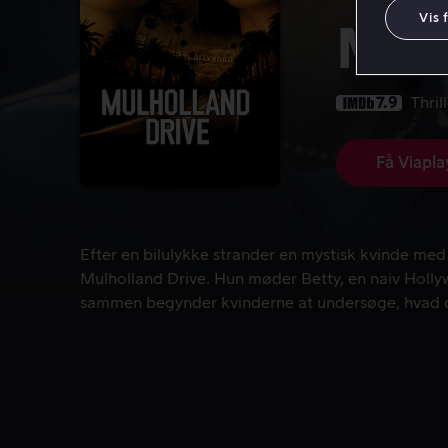
Vis 
Mul
7.9
Thril
Få Viapla
Efter en bilulykke strander en mystisk kvinde me
Efter en bilulykke strander en mystisk kvinde m
Mulholland Drive. Hun møder Betty, en naiv Hollyw
sammen begynder kvinderne at undersøge, hvad d