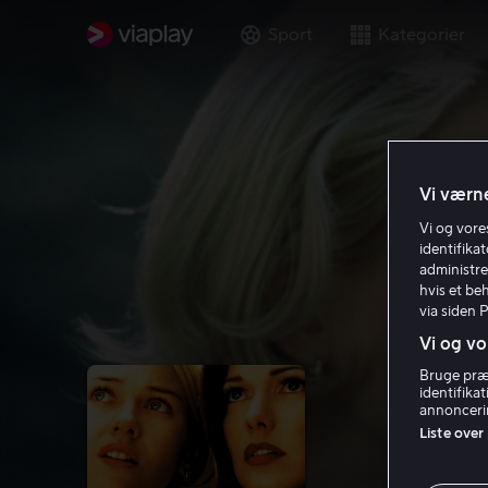
Sport
Kategorier
Vi værne
Vi og vor
identifika
administre
hvis et be
via siden 
Vi og vo
Bruge præc
identifika
annoncerin
Liste over