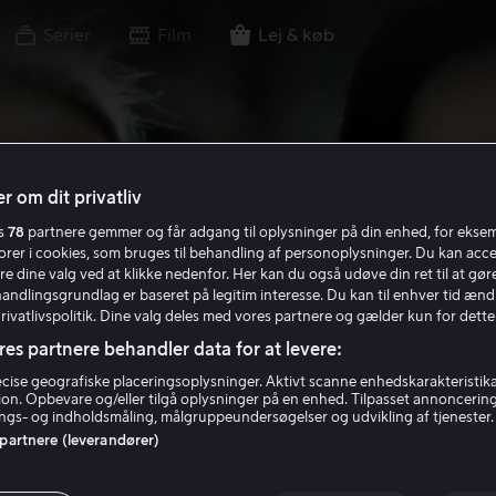
Serier
Film
Lej & køb
r om dit privatliv
es
78
partnere gemmer og får adgang til oplysninger på din enhed, for ekse
torer i cookies, som bruges til behandling af personoplysninger. Du kan acce
re dine valg ved at klikke nedenfor. Her kan du også udøve din ret til at gøre
handlingsgrundlag er baseret på legitim interesse. Du kan til enhver tid ænd
Privatlivspolitik. Dine valg deles med vores partnere og gælder kun for dette
res partnere behandler data for at levere:
ise geografiske placeringsoplysninger. Aktivt scanne enhedskarakteristika 
tion. Opbevare og/eller tilgå oplysninger på en enhed. Tilpasset annoncerin
gs- og indholdsmåling, målgruppeundersøgelser og udvikling af tjenester.
 partnere (leverandører)