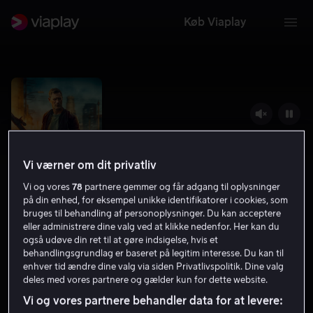
Køb Viaplay
Vi værner om dit privatliv
Vi og vores
78
partnere gemmer og får adgang til oplysninger
på din enhed, for eksempel unikke identifikatorer i cookies, som
bruges til behandling af personoplysninger. Du kan acceptere
eller administrere dine valg ved at klikke nedenfor. Her kan du
også udøve din ret til at gøre indsigelse, hvis et
Muzzle: City of Wolves
behandlingsgrundlag er baseret på legitim interesse. Du kan til
enhver tid ændre dine valg via siden Privatlivspolitik. Dine valg
4.6
Thriller
Action
2025
1 t. 29 min
15 år
deles med vores partnere og gælder kun for dette website.
HD
Vi og vores partnere behandler data for at levere: