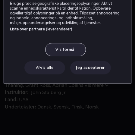
Bruge præcise geografiske placeringsoplysninger. Aktivt
scanne enhedskarakteristika til identifikation. Opbevare
Få Viaplay
og/eller tilgå oplysninger på en enhed. Tilpasset annoncering
og indhold, annoncerings- og indholdsmåling,
Se trailer
målgruppeundersøgelser og udvikling af tjenester.
Liste over partnere (leverandører)
Da en hensynsløs bande angriber hans familie, dykker en e
Da en hensynsløs bande angriber hans familie, dykker
Vis formål
en ex-politihundefører og hans hund ned i byens
voldelige centrum for at få retfærdighed.
Afvis alle
Jeg accepterer
Medvirkende
Aaron Eckhart
Tanya van Graan
Karl
Thaning
Grant Ross
Adrian Collins
Vis mere
Instruktør
John Stalberg Jr.
Land
USA
Undertekster
Dansk
Svensk
Finsk
Norsk