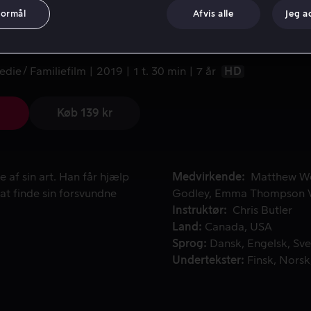
formål
Afvis alle
Jeg a
eriet om hr. Link
edie
Familiefilm
2019
1 t. 30 min
7 år
HD
Køb 139 kr
af sin art. Han får hjælp af eventyrer og ekspert i myter Sir Li
 af sin art. Han får hjælp
Medvirkende
Matthew Wo
l at finde sin forsvundne
Godley
Emma Thompson
Instruktør
Chris Butler
Land
Canada
USA
Sprog
Dansk
Engelsk
Sve
Undertekster
Finsk
Norsk