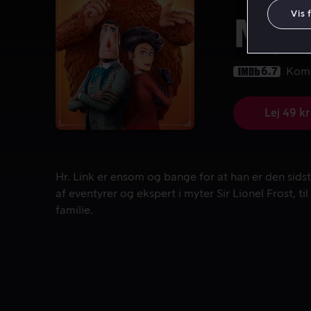
Vis 
Myst
6.7
Kom
Lej 49 kr
Hr. Link er ensom og bange for at han er den sidste 
Hr. Link er ensom og bange for at han er den sidste
af eventyrer og ekspert i myter Sir Lionel Frost, ti
familie.