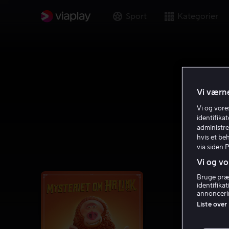
Sport
Kategorier
Vi værne
Vi og vor
identifika
administre
hvis et be
via siden 
Vi og vo
Bruge præc
identifika
annoncerin
Liste over