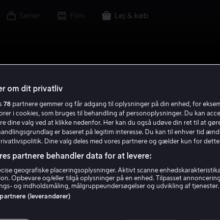
Serier
Film
Lej & køb
r om dit privatliv
es
78
partnere gemmer og får adgang til oplysninger på din enhed, for ekse
torer i cookies, som bruges til behandling af personoplysninger. Du kan acce
re dine valg ved at klikke nedenfor. Her kan du også udøve din ret til at gøre
handlingsgrundlag er baseret på legitim interesse. Du kan til enhver tid ænd
Privatlivspolitik. Dine valg deles med vores partnere og gælder kun for dette
res partnere behandler data for at levere:
ise geografiske placeringsoplysninger. Aktivt scanne enhedskarakteristika 
tion. Opbevare og/eller tilgå oplysninger på en enhed. Tilpasset annoncerin
gs- og indholdsmåling, målgruppeundersøgelser og udvikling af tjenester.
 partnere (leverandører)