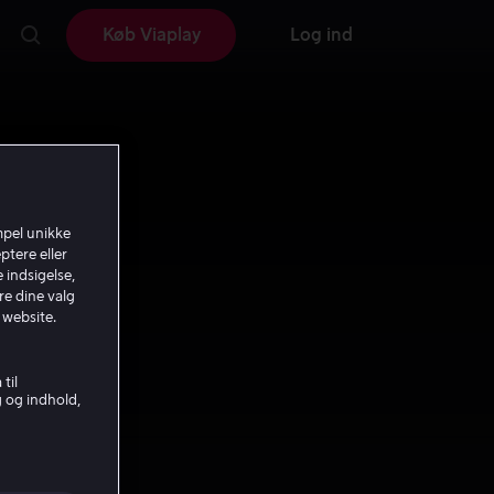
Køb Viaplay
Log ind
mpel unikke
ptere eller
 indsigelse,
re dine valg
 website.
til
g og indhold,