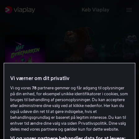
Køb Viaplay
Vi værner om dit privatliv
Vi og vores
78
partnere gemmer og får adgang til oplysninger
på din enhed, for eksempel unikke identifikatorer i cookies, som
bruges til behandling af personoplysninger. Du kan acceptere
eller administrere dine valg ved at klikke nedenfor. Her kan du
Nat i dyreparken
også udøve din ret til at gøre indsigelse, hvis et
behandlingsgrundlag er baseret på legitim interesse. Du kan til
6.0
Animation
Eventyr
2025
1 t. 27 min
enhver tid ændre dine valg via siden Privatlivspolitik. Dine valg
11 år
deles med vores partnere og gælder kun for dette website.
HD
Vi og vores partnere behandler data for at levere: