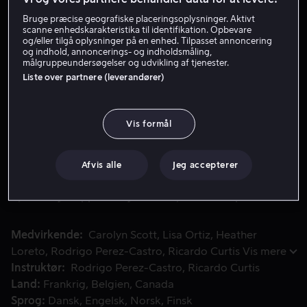
Bruge præcise geografiske placeringsoplysninger. Aktivt
scanne enhedskarakteristika til identifikation. Opbevare
Lej 59 kr
og/eller tilgå oplysninger på en enhed. Tilpasset annoncering
og indhold, annoncerings- og indholdsmåling,
målgruppeundersøgelser og udvikling af tjenester.
Køb 119 kr
Liste over partnere (leverandører)
Se trailer
Vis formål
Da en meteor styrter ned i Colepepper Zoo, spreder en vir
Da en meteor styrter ned i Colepepper Zoo, spreder en
virus sig og forvandler dyrene til zombielignende
Afvis alle
Jeg accepterer
mutanter. Ulven Gracie og bjergløven Dan må redde
dyrene og stoppe den gale Bunny Zero i at sprede
smitten.
Medvirkende
Carolyn Scott
Lisa Ortiz
Heather
Loreto
Rodrigo Perez-Castro
Ricardo Curtis
Vis mere
Instruktør
Rodrigo Perez-Castro
Ricardo Curtis
Land
Frankrig
Belgien
Canada
Sprog
Dansk
Engelsk
Norsk
Finsk