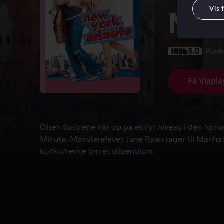
Vis 
New
5.0
Kom
Få Viapla
Olsen Søstrene når op på et nyt niveau i den for
Olsen Søstrene når op på et nyt niveau i den for
Minute. Mønstereleven Jane Ryan tager til Manhatt
konkurrence om et stipendium.