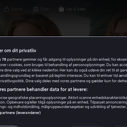
Serier
Film
Lej & køb
r om dit privatliv
es
78
partnere gemmer og får adgang til oplysninger på din enhed, for ekse
torer i cookies, som bruges til behandling af personoplysninger. Du kan acce
re dine valg ved at klikke nedenfor. Her kan du også udøve din ret til at gøre
handlingsgrundlag er baseret på legitim interesse. Du kan til enhver tid ænd
Privatlivspolitik. Dine valg deles med vores partnere og gælder kun for dette
res partnere behandler data for at levere:
ise geografiske placeringsoplysninger. Aktivt scanne enhedskarakteristika 
tion. Opbevare og/eller tilgå oplysninger på en enhed. Tilpasset annoncerin
gs- og indholdsmåling, målgruppeundersøgelser og udvikling af tjenester.
 partnere (leverandører)