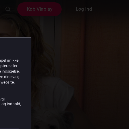
Køb Viaplay
Log ind
mpel unikke
ptere eller
 indsigelse,
re dine valg
 website.
til
g og indhold,