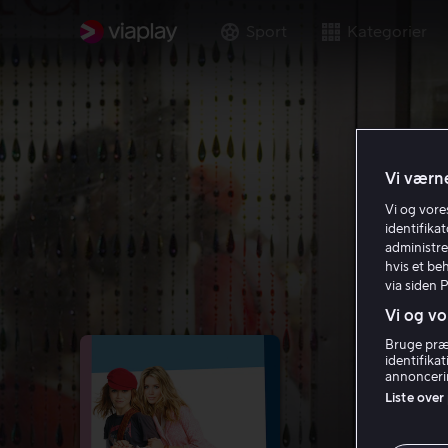
Sport
Kategorier
Vi værne
Vi og vor
identifika
administre
hvis et be
via siden 
Vi og vo
Bruge præc
identifika
annoncerin
Liste over