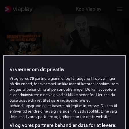
Køb Viaplay
Vi værner om dit privatliv
Vi og vores
78
partnere gemmer og får adgang til oplysninger
på din enhed, for eksempel unikke identifikatorer i cookies, som
bruges til behandling af personoplysninger. Du kan acceptere
eller administrere dine valg ved at klikke nedenfor. Her kan du
også udøve din ret til at gøre indsigelse, hvis et
Night of the Animated Dead
behandlingsgrundlag er baseret på legitim interesse. Du kan til
enhver tid ændre dine valg via siden Privatlivspolitik. Dine valg
4.6
Gys
Animation
2021
1 t. 7 min
15 år
deles med vores partnere og gælder kun for dette website.
HD
Vi og vores partnere behandler data for at levere: