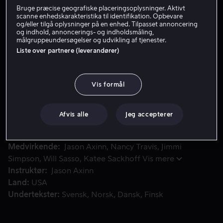
Bruge præcise geografiske placeringsoplysninger. Aktivt
Lej 49 kr
scanne enhedskarakteristika til identifikation. Opbevare
og/eller tilgå oplysninger på en enhed. Tilpasset annoncering
og indhold, annoncerings- og indholdsmåling,
Køb 99 kr
målgruppeundersøgelser og udvikling af tjenester.
Liste over partnere (leverandører)
Se trailer
Vis formål
I denne mørke, animerede version af kultklassikeren Night 
I denne mørke, animerede version af kultklassikeren
Night of the Living Dead fra 1968 begynder
Afvis alle
Jeg accepterer
blodtørstige zombier pludselig at samle sig overalt.
Medvirkende
Jason Axinn
Nancy Travis
Jimmi
Simpson
Will Sasso
Katee Sackhoff
Vis mere
Instruktør
Jason Axinn
Land
USA
Undertekster
Svensk
Norsk
Dansk
Finsk