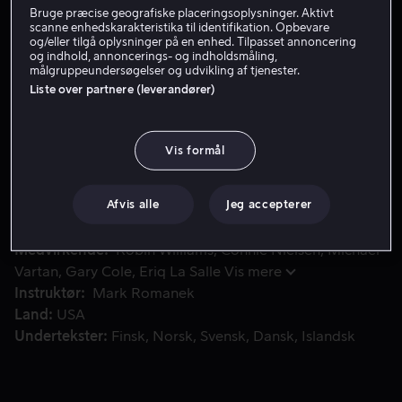
Bruge præcise geografiske placeringsoplysninger. Aktivt
Lej 55 kr
scanne enhedskarakteristika til identifikation. Opbevare
og/eller tilgå oplysninger på en enhed. Tilpasset annoncering
og indhold, annoncerings- og indholdsmåling,
Køb 139 kr
målgruppeundersøgelser og udvikling af tjenester.
Liste over partnere (leverandører)
En mentalt ustabil fotograf fremkalder billeder af en famil
En mentalt ustabil fotograf fremkalder billeder af en
Vis formål
familie fra den øvre middelklasse, efter at hans
besættelse af dem bliver mere syg og foruroligende,
end nogen af dem kunne have forestillet sig.
Afvis alle
Jeg accepterer
Medvirkende
Robin Williams
Connie Nielsen
Michael
Vartan
Gary Cole
Eriq La Salle
Vis mere
Instruktør
Mark Romanek
Land
USA
Undertekster
Finsk
Norsk
Svensk
Dansk
Islandsk