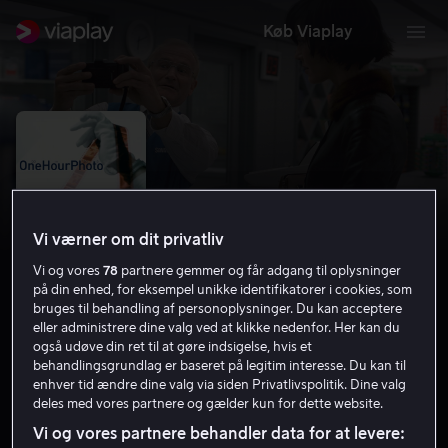
Køb Viaplay
Vi værner om dit privatliv
Vi og vores
78
partnere gemmer og får adgang til oplysninger
på din enhed, for eksempel unikke identifikatorer i cookies, som
bruges til behandling af personoplysninger. Du kan acceptere
eller administrere dine valg ved at klikke nedenfor. Her kan du
også udøve din ret til at gøre indsigelse, hvis et
One Hour Photo
behandlingsgrundlag er baseret på legitim interesse. Du kan til
enhver tid ændre dine valg via siden Privatlivspolitik. Dine valg
6.8
Drama
Thriller
2002
1 t. 32 min
15 år
deles med vores partnere og gælder kun for dette website.
HD
Vi og vores partnere behandler data for at levere: