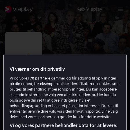
Køb Viaplay
Vi værner om dit privatliv
Vi og vores
78
partnere gemmer og får adgang til oplysninger
på din enhed, for eksempel unikke identifikatorer i cookies, som
bruges til behandling af personoplysninger. Du kan acceptere
eller administrere dine valg ved at klikke nedenfor. Her kan du
også udøve din ret til at gøre indsigelse, hvis et
Orkidé-tyven
behandlingsgrundlag er baseret på legitim interesse. Du kan til
enhver tid ændre dine valg via siden Privatlivspolitik. Dine valg
7.7
Drama
Komedie
2002
1 t. 50 min
11 år
deles med vores partnere og gælder kun for dette website.
HD
Vi og vores partnere behandler data for at levere: