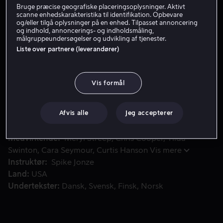
Bruge præcise geografiske placeringsoplysninger. Aktivt
Lej 49 kr
scanne enhedskarakteristika til identifikation. Opbevare
og/eller tilgå oplysninger på en enhed. Tilpasset annoncering
og indhold, annoncerings- og indholdsmåling,
Køb 109 kr
målgruppeundersøgelser og udvikling af tjenester.
Liste over partnere (leverandører)
Charlie Kaufman får til opgave at skrive bogen om til filmma
Charlie Kaufman får til opgave at skrive bogen om til
Vis formål
filmmanuskript. Hans tvillingebror Donald er også
forfatter, men har en anderledes afslappet indstilling til
det at skrive.
Afvis alle
Jeg accepterer
Medvirkende
Meryl Streep
Chris Cooper
Tilda
Swinton
Cara Seymour
Curtis Hanson
Vis mere
Instruktør
Spike Jonze
Land
USA
Undertekster
Dansk
Svensk
Finsk
Norsk