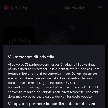
Køb Viaplay
Vi værner om dit privatliv
Vi og vores
78
partnere gemmer og får adgang til oplysninger
på din enhed, for eksempel unikke identifikatorer i cookies, som
bruges til behandling af personoplysninger. Du kan acceptere
eller administrere dine valg ved at klikke nedenfor. Her kan du
også udøve din ret til at gøre indsigelse, hvis et
Ouija
behandlingsgrundlag er baseret på legitim interesse. Du kan til
enhver tid ændre dine valg via siden Privatlivspolitik. Dine valg
4.5
Drama
Gys
2014
1 t. 25 min
15 år
deles med vores partnere og gælder kun for dette website.
HD
Vi og vores partnere behandler data for at levere: