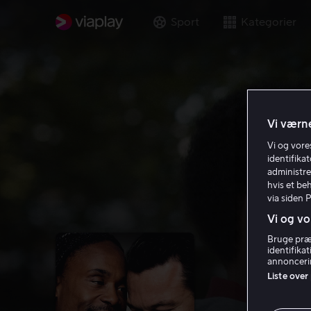
Sport
Kategorier
Vi værne
Vi og vor
identifika
administre
hvis et be
via siden 
Vi og vo
Bruge præc
identifika
annoncerin
Liste over