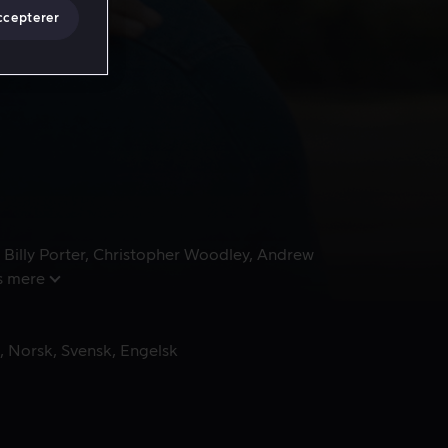
ccepterer
Billy Porter
Christopher Woodley
Andrew
s mere
Norsk
Svensk
Engelsk