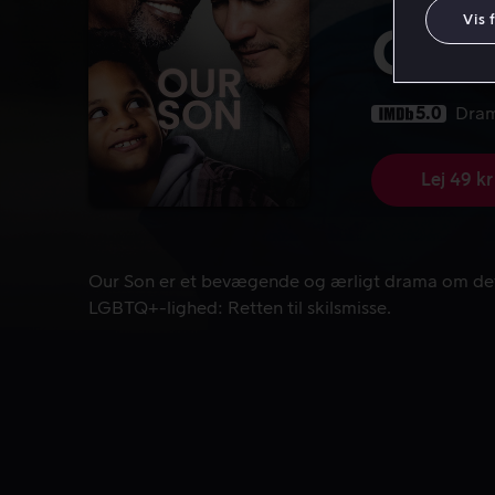
Vis 
Our
5.0
Dra
Lej 49 kr
Our Son er et bevægende og ærligt drama om det n
Our Son er et bevægende og ærligt drama om det
LGBTQ+-lighed: Retten til skilsmisse.