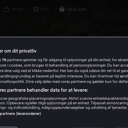
Serier
Film
Lej & køb
r om dit privatliv
es
78
partnere gemmer og får adgang til oplysninger på din enhed, for ekse
torer i cookies, som bruges til behandling af personoplysninger. Du kan acce
re dine valg ved at klikke nedenfor. Her kan du også udøve din ret til at gøre
handlingsgrundlag er baseret på legitim interesse. Du kan til enhver tid ænd
Privatlivspolitik. Dine valg deles med vores partnere og gælder kun for dette
res partnere behandler data for at levere:
ise geografiske placeringsoplysninger. Aktivt scanne enhedskarakteristika 
tion. Opbevare og/eller tilgå oplysninger på en enhed. Tilpasset annoncerin
gs- og indholdsmåling, målgruppeundersøgelser og udvikling af tjenester.
 partnere (leverandører)