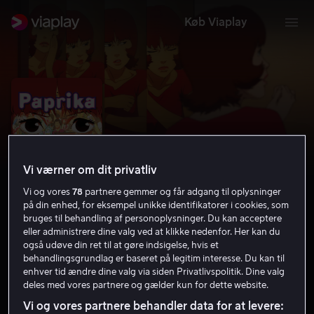
Køb Viaplay
Vi værner om dit privatliv
Vi og vores
78
partnere gemmer og får adgang til oplysninger
på din enhed, for eksempel unikke identifikatorer i cookies, som
bruges til behandling af personoplysninger. Du kan acceptere
eller administrere dine valg ved at klikke nedenfor. Her kan du
Paprika
også udøve din ret til at gøre indsigelse, hvis et
behandlingsgrundlag er baseret på legitim interesse. Du kan til
enhver tid ændre dine valg via siden Privatlivspolitik. Dine valg
7.7
Drama
Animation
2006
1 t. 26 min
deles med vores partnere og gælder kun for dette website.
15 år
Vi og vores partnere behandler data for at levere:
HD