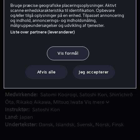
Bruge præcise geografiske placeringsoplysninger. Aktivt
scanne enhedskarakteristika til identifikation. Opbevare
og/eller tilgå oplysninger på en enhed. Tilpasset annoncering
Lej 39 kr
og indhold, annoncerings- og indholdsmåling,
målgruppeundersøgelser og udvikling af tjenester.
Køb 109 kr
Liste over partnere (leverandører)
Vis formål
Da en maskine, der gør det muligt for terapeuter at træde 
Da en maskine, der gør det muligt for terapeuter at
træde ind i deres patienters drømme bliver stjålet,
bryder helvede løs. Der er kun én person, der kan
Afvis alle
Jeg accepterer
stoppe kaosset: den unge terapeut Paprika.
Medvirkende
Satomi Koorogi
Satoshi Kon
Shin'ichirô
Ôta
Rikako Aikawa
Mitsuo Iwata
Vis mere
Instruktør
Satoshi Kon
Land
Japan
Undertekster
Dansk
Islandsk
Svensk
Norsk
Finsk