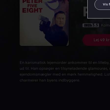
Vis 
Pete
3.5
Kom
Lej 49 kr
En karismatisk lejemorder ankommer til en lilleb
En karismatisk lejemorder ankommer til en lilleby, 
ud til. Han opsøger en tilsyneladende glamourøs, 
ejendomsmægler med en mørk hemmelighed. Listi
charmerer han byens indbyggere.