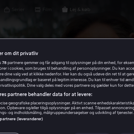
Serier
Film
Lej & køb
r om dit privatliv
es
78
partnere gemmer og får adgang til oplysninger på din enhed, for ekse
torer i cookies, som bruges til behandling af personoplysninger. Du kan acce
re dine valg ved at klikke nedenfor. Her kan du også udøve din ret til at gøre
handlingsgrundlag er baseret på legitim interesse. Du kan til enhver tid ænd
Privatlivspolitik. Dine valg deles med vores partnere og gælder kun for dette
res partnere behandler data for at levere:
ise geografiske placeringsoplysninger. Aktivt scanne enhedskarakteristika 
tion. Opbevare og/eller tilgå oplysninger på en enhed. Tilpasset annoncerin
gs- og indholdsmåling, målgruppeundersøgelser og udvikling af tjenester.
 partnere (leverandører)