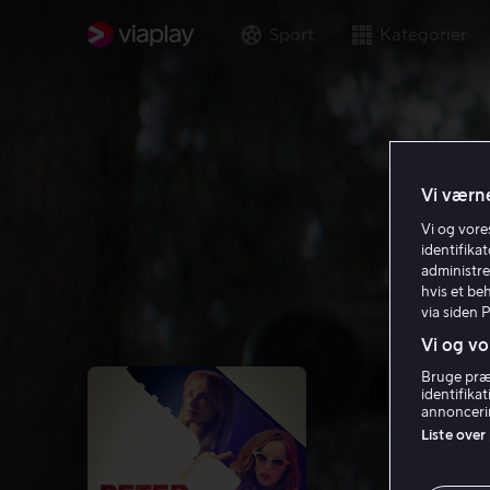
Sport
Kategorier
Vi værne
Vi og vor
identifika
administre
hvis et be
via siden 
Vi og vo
Bruge præc
identifika
annoncerin
Liste over