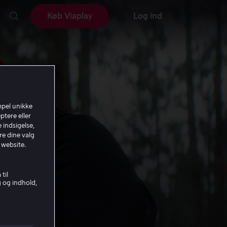
Køb Viaplay
Log ind
mpel unikke
ptere eller
 indsigelse,
re dine valg
 website.
til
g og indhold,