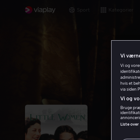
Sport
Kategorier
Vi værne
Vi og vor
identifika
administre
hvis et be
via siden 
Vi og vo
Bruge præc
identifika
annoncerin
Liste over