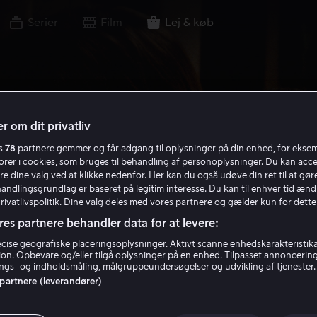
Serier
Film
Lej & køb
r om dit privatliv
es
78
partnere gemmer og får adgang til oplysninger på din enhed, for ekse
torer i cookies, som bruges til behandling af personoplysninger. Du kan acce
re dine valg ved at klikke nedenfor. Her kan du også udøve din ret til at gøre
handlingsgrundlag er baseret på legitim interesse. Du kan til enhver tid ænd
Privatlivspolitik. Dine valg deles med vores partnere og gælder kun for dette
res partnere behandler data for at levere:
ise geografiske placeringsoplysninger. Aktivt scanne enhedskarakteristika 
tion. Opbevare og/eller tilgå oplysninger på en enhed. Tilpasset annoncerin
gs- og indholdsmåling, målgruppeundersøgelser og udvikling af tjenester.
 partnere (leverandører)