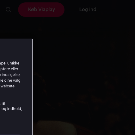
Køb Viaplay
Log ind
mpel unikke
ptere eller
 indsigelse,
re dine valg
 website.
til
g og indhold,