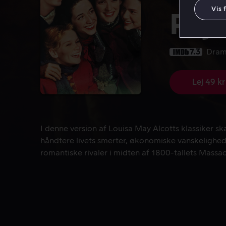
Vis 
Pig
7.3
Dra
Lej 49 kr
I denne version af Louisa May Alcotts klassiker s
I denne version af Louisa May Alcotts klassiker s
håndtere livets smerter, økonomiske vanskelighed
romantiske rivaler i midten af 1800-tallets Massac