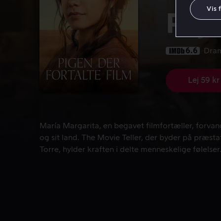
Vis 
Pige
6.6
Dra
Lej 59 kr
María Margarita, en begavet filmfortæller, forvand
María Margarita, en begavet filmfortæller, forvan
og sit land. The Movie Teller, der byder på præsta
Torre, hylder kraften i delte menneskelige følelser