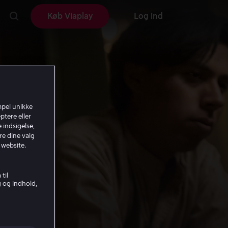
Køb Viaplay
Log ind
mpel unikke
ptere eller
 indsigelse,
re dine valg
 website.
til
g og indhold,