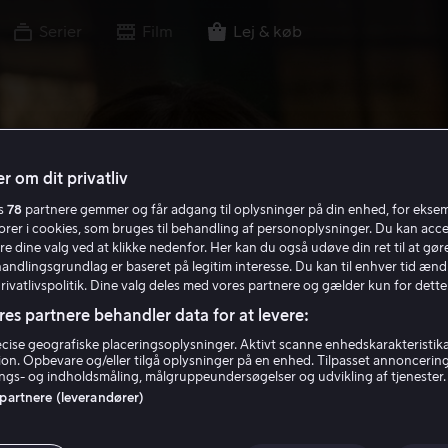
Serier
Film
Lej & køb
r om dit privatliv
es
78
partnere gemmer og får adgang til oplysninger på din enhed, for ekse
torer i cookies, som bruges til behandling af personoplysninger. Du kan acce
re dine valg ved at klikke nedenfor. Her kan du også udøve din ret til at gøre
handlingsgrundlag er baseret på legitim interesse. Du kan til enhver tid ænd
Privatlivspolitik. Dine valg deles med vores partnere og gælder kun for dette
res partnere behandler data for at levere:
ise geografiske placeringsoplysninger. Aktivt scanne enhedskarakteristika 
tion. Opbevare og/eller tilgå oplysninger på en enhed. Tilpasset annoncerin
gs- og indholdsmåling, målgruppeundersøgelser og udvikling af tjenester.
 partnere (leverandører)