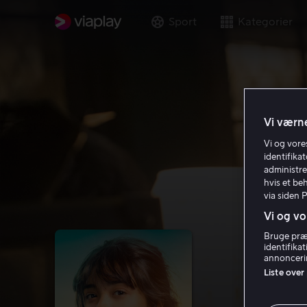
Sport
Kategorier
Vi værne
Vi og vor
identifika
administre
hvis et be
via siden 
Vi og vo
Bruge præc
identifika
annoncerin
Liste over