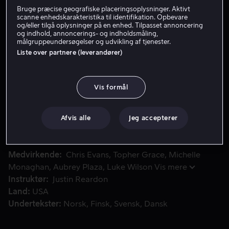
Bruge præcise geografiske placeringsoplysninger. Aktivt
scanne enhedskarakteristika til identifikation. Opbevare
og/eller tilgå oplysninger på en enhed. Tilpasset annoncering
Lej 49 kr
og indhold, annoncerings- og indholdsmåling,
målgruppeundersøgelser og udvikling af tjenester.
Se trailer
Liste over partnere (leverandører)
Vis formål
Historien om en ung mand, desillusioneret af kærlighed, de
Historien om en ung mand, desillusioneret af kærlighed,
der møder en smuk kvinde til en velgørenheds middag.
Det viser sig, at hun er forlovet med en fyr, der ikke kan
Afvis alle
Jeg accepterer
lide at hun har mandevenner.
Medvirkende
Chris Evans
Topher Grace
Michelle
Monaghan
Aubrey Plaza
Luke Wilson
Vis mere
Instruktør
Justin Reardon
Land
USA
Undertekster
Norsk
Finsk
Svensk
Dansk