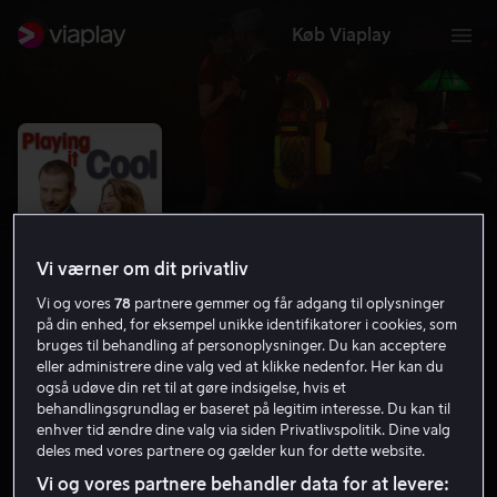
Køb Viaplay
Vi værner om dit privatliv
Vi og vores
78
partnere gemmer og får adgang til oplysninger
på din enhed, for eksempel unikke identifikatorer i cookies, som
bruges til behandling af personoplysninger. Du kan acceptere
eller administrere dine valg ved at klikke nedenfor. Her kan du
Playing It Cool
også udøve din ret til at gøre indsigelse, hvis et
behandlingsgrundlag er baseret på legitim interesse. Du kan til
enhver tid ændre dine valg via siden Privatlivspolitik. Dine valg
5.9
Komedie
Romantik
2014
1 t. 30 min
deles med vores partnere og gælder kun for dette website.
15 år
Vi og vores partnere behandler data for at levere:
HD